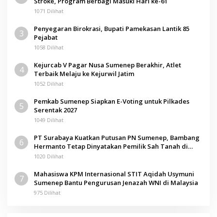
Stroke, Program Berbagi Masuki Hari ke-61
1071 Dilihat
Penyegaran Birokrasi, Bupati Pamekasan Lantik 85
3
Pejabat
1058 Dilihat
Kejurcab V Pagar Nusa Sumenep Berakhir, Atlet
4
Terbaik Melaju ke Kejurwil Jatim
1052 Dilihat
Pemkab Sumenep Siapkan E-Voting untuk Pilkades
5
Serentak 2027
1049 Dilihat
PT Surabaya Kuatkan Putusan PN Sumenep, Bambang
6
Hermanto Tetap Dinyatakan Pemilik Sah Tanah di
Pamolokan
1020 Dilihat
Mahasiswa KPM Internasional STIT Aqidah Usymuni
7
Sumenep Bantu Pengurusan Jenazah WNI di Malaysia
975 Dilihat