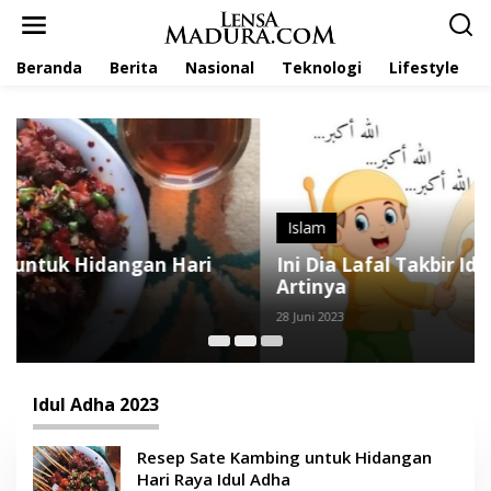
L
e
w
Beranda
Berita
Nasional
Teknologi
Lifestyle
a
t
i
k
e
k
o
n
t
Islam
e
Ini Dia Lafal Takbir Idul Adha: Arab, Latin dan
n
Artinya
28 Juni 2023
Idul Adha 2023
Resep Sate Kambing untuk Hidangan
Hari Raya Idul Adha