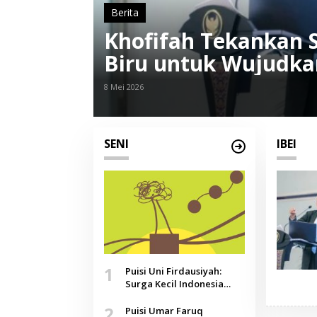
Berita
Khofifah Tekankan 
Biru untuk Wujudka
Nusantara
8 Mei 2026
SENI
IBEI
1
Puisi Uni Firdausiyah:
Surga Kecil Indonesia
yang Tak Lagi Perawan,
2
Doa yang Jauh, Narasi
Puisi Umar Faruq