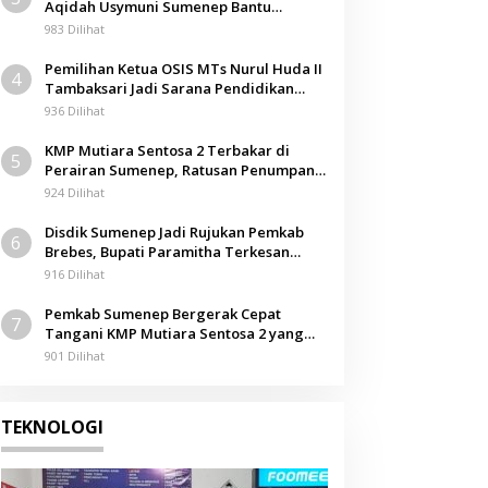
Aqidah Usymuni Sumenep Bantu
Pengurusan Jenazah WNI di Malaysia
983 Dilihat
Pemilihan Ketua OSIS MTs Nurul Huda II
4
Tambaksari Jadi Sarana Pendidikan
Demokrasi bagi Siswa
936 Dilihat
KMP Mutiara Sentosa 2 Terbakar di
5
Perairan Sumenep, Ratusan Penumpang
Dievakuasi
924 Dilihat
Disdik Sumenep Jadi Rujukan Pemkab
6
Brebes, Bupati Paramitha Terkesan
Pendidikan Berbasis Budaya
916 Dilihat
Pemkab Sumenep Bergerak Cepat
7
Tangani KMP Mutiara Sentosa 2 yang
Terbakar
901 Dilihat
TEKNOLOGI