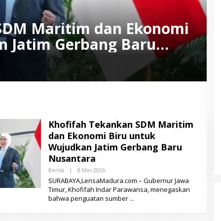
SDM Maritim dan Ekonomi
n Jatim Gerbang Baru
Khofifah Tekankan SDM Maritim
dan Ekonomi Biru untuk
Wujudkan Jatim Gerbang Baru
Nusantara
Berita
|
8 Mei 2026
O
L
SURABAYA,LensaMadura.com – Gubernur Jawa
E
Timur, Khofifah Indar Parawansa, menegaskan
H
bahwa penguatan sumber
M
U
K
S