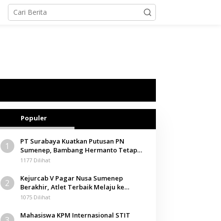
Populer
PT Surabaya Kuatkan Putusan PN
1
Sumenep, Bambang Hermanto Tetap
Dinyatakan Pemilik Sah Tanah di
1177 Dilihat
Pamolokan
Kejurcab V Pagar Nusa Sumenep
2
Berakhir, Atlet Terbaik Melaju ke
Kejurwil Jatim
1075 Dilihat
Mahasiswa KPM Internasional STIT
3