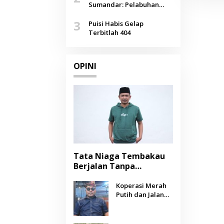
Agustus
Sumandar: Pelabuhan
Pasongsongan, Salopeng,
3
Selendang Benang Merah
Puisi Habis Gelap
Lombang
Terbitlah 404
OPINI
Tata Niaga Tembakau
Berjalan Tanpa
Instrumen, Benarkah
Negara Berpihak
Koperasi Merah
Putih dan Jalan
kepada Petani?
Panjang Menuju
Kesejahteraan