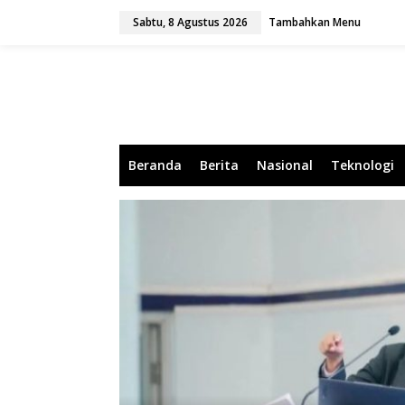
L
Sabtu, 8 Agustus 2026
Tambahkan Menu
e
w
a
t
i
k
e
k
o
Beranda
Berita
Nasional
Teknologi
n
t
e
n