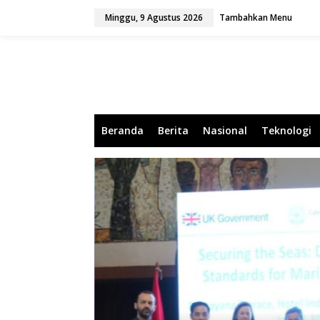
L
Minggu, 9 Agustus 2026
Tambahkan Menu
e
w
a
t
i
k
e
k
o
Beranda
Berita
Nasional
Teknologi
n
t
e
n