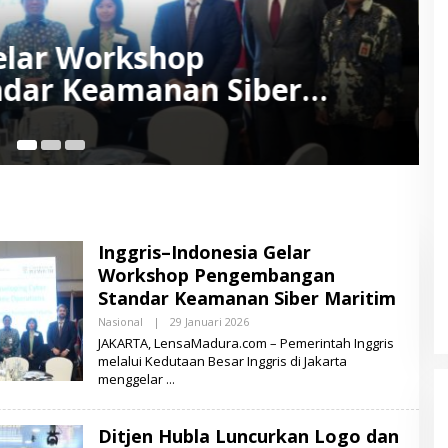
rkan Logo dan Seragam
ia untuk Tingkatkan
ran
17
Inggris–Indonesia Gelar
Workshop Pengembangan
Standar Keamanan Siber Maritim
Nasional
|
29 Januari 2026
O
L
JAKARTA, LensaMadura.com – Pemerintah Inggris
E
melalui Kedutaan Besar Inggris di Jakarta
H
menggelar
L
E
N
S
Ditjen Hubla Luncurkan Logo dan
A
M