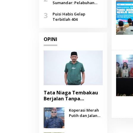
Agustus
Sumandar: Pelabuhan
Pasongsongan, Salopeng,
3
Selendang Benang Merah
Puisi Habis Gelap
Lombang
Terbitlah 404
OPINI
Tata Niaga Tembakau
Berjalan Tanpa
Instrumen, Benarkah
Negara Berpihak
Koperasi Merah
Putih dan Jalan
kepada Petani?
Panjang Menuju
Kesejahteraan