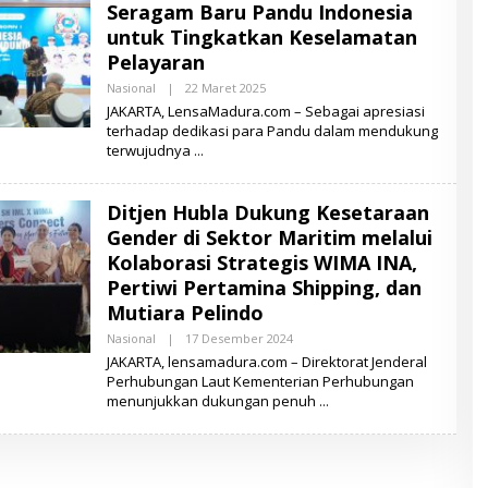
Seragam Baru Pandu Indonesia
A
D
untuk Tingkatkan Keselamatan
U
Pelayaran
R
A
Nasional
|
22 Maret 2025
O
L
JAKARTA, LensaMadura.com – Sebagai apresiasi
E
terhadap dedikasi para Pandu dalam mendukung
H
terwujudnya
L
E
N
S
Ditjen Hubla Dukung Kesetaraan
A
M
Gender di Sektor Maritim melalui
A
D
Kolaborasi Strategis WIMA INA,
U
Pertiwi Pertamina Shipping, dan
R
A
Mutiara Pelindo
Nasional
|
17 Desember 2024
O
L
JAKARTA, lensamadura.com – Direktorat Jenderal
E
Perhubungan Laut Kementerian Perhubungan
H
menunjukkan dukungan penuh
L
E
N
S
A
M