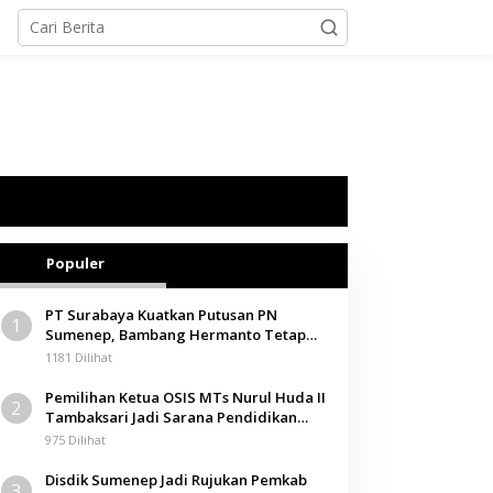
Populer
PT Surabaya Kuatkan Putusan PN
1
Sumenep, Bambang Hermanto Tetap
Dinyatakan Pemilik Sah Tanah di
1181 Dilihat
Pamolokan
Pemilihan Ketua OSIS MTs Nurul Huda II
2
Tambaksari Jadi Sarana Pendidikan
Demokrasi bagi Siswa
975 Dilihat
Disdik Sumenep Jadi Rujukan Pemkab
3