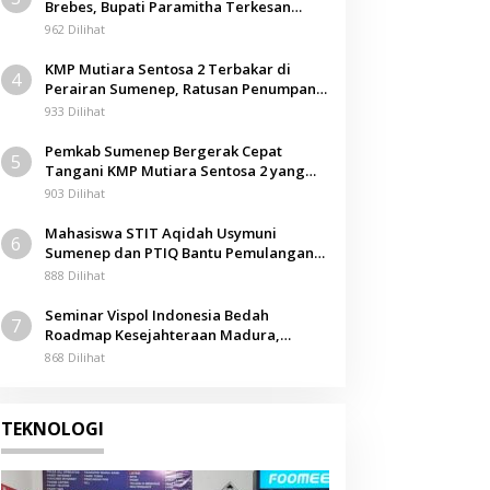
Brebes, Bupati Paramitha Terkesan
Nasional
Pendidikan Berbasis Budaya
962 Dilihat
Ditjen Hubla Dukung Kesetaraa
KMP Mutiara Sentosa 2 Terbakar di
4
Sektor Maritim melalui Kolabor
Perairan Sumenep, Ratusan Penumpang
Dievakuasi
933 Dilihat
WIMA INA, Pertiwi Pertamina S
 Desember 2024
Pemkab Sumenep Bergerak Cepat
Mutiara Pelindo
5
Tangani KMP Mutiara Sentosa 2 yang
Terbakar
903 Dilihat
Mahasiswa STIT Aqidah Usymuni
6
Sumenep dan PTIQ Bantu Pemulangan
Jenazah WNI Asal Aceh di Malaysia
888 Dilihat
Seminar Vispol Indonesia Bedah
7
Roadmap Kesejahteraan Madura,
Pendidikan dan Hilirisasi Jadi Kunci
868 Dilihat
TEKNOLOGI