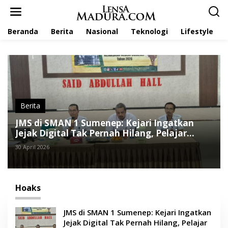
L
e
w
Beranda
Berita
Nasional
Teknologi
Lifestyle
a
t
i
k
e
k
o
n
t
Berita
e
JMS di SMAN 1 Sumenep: Kejari Ingatkan
n
Jejak Digital Tak Pernah Hilang, Pelajar
Diminta Bijak Bermedsos
30 April 2026
Hoaks
JMS di SMAN 1 Sumenep: Kejari Ingatkan
Jejak Digital Tak Pernah Hilang, Pelajar