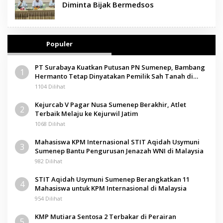
Diminta Bijak Bermedsos
Populer
PT Surabaya Kuatkan Putusan PN Sumenep, Bambang
1
Hermanto Tetap Dinyatakan Pemilik Sah Tanah di
Pamolokan
1104 Dilihat
Kejurcab V Pagar Nusa Sumenep Berakhir, Atlet
2
Terbaik Melaju ke Kejurwil Jatim
1068 Dilihat
Mahasiswa KPM Internasional STIT Aqidah Usymuni
3
Sumenep Bantu Pengurusan Jenazah WNI di Malaysia
982 Dilihat
STIT Aqidah Usymuni Sumenep Berangkatkan 11
4
Mahasiswa untuk KPM Internasional di Malaysia
954 Dilihat
KMP Mutiara Sentosa 2 Terbakar di Perairan
5