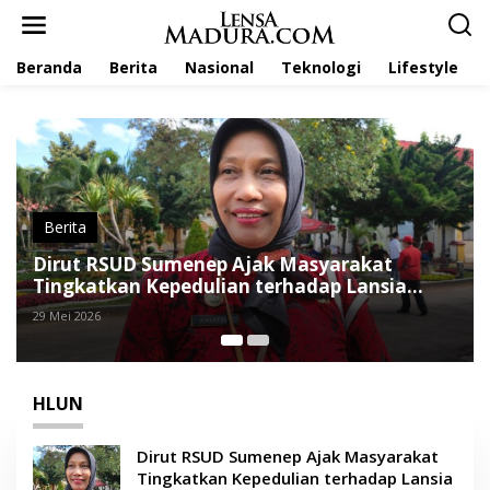
L
e
w
Beranda
Berita
Nasional
Teknologi
Lifestyle
a
t
i
k
e
k
o
n
t
Nasional
e
Khofifah Serahkan Bantuan dan Jaminan
n
Sosial pada Peringatan HLUN 2026 di Malang
29 Mei 2026
HLUN
Dirut RSUD Sumenep Ajak Masyarakat
Tingkatkan Kepedulian terhadap Lansia