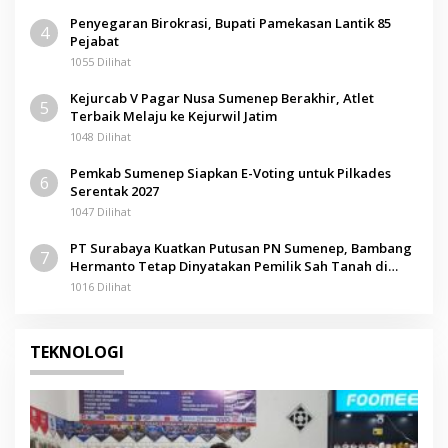
Penyegaran Birokrasi, Bupati Pamekasan Lantik 85
4
Pejabat
1055 Dilihat
Kejurcab V Pagar Nusa Sumenep Berakhir, Atlet
5
Terbaik Melaju ke Kejurwil Jatim
1048 Dilihat
Pemkab Sumenep Siapkan E-Voting untuk Pilkades
6
Serentak 2027
1047 Dilihat
PT Surabaya Kuatkan Putusan PN Sumenep, Bambang
7
Hermanto Tetap Dinyatakan Pemilik Sah Tanah di
Pamolokan
1016 Dilihat
TEKNOLOGI