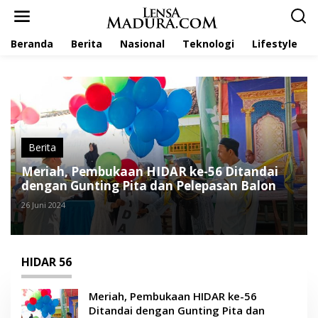
L
e
w
Beranda
Berita
Nasional
Teknologi
Lifestyle
a
t
i
k
e
k
o
n
t
Berita
e
Meriah, Pembukaan HIDAR ke-56 Ditandai
n
dengan Gunting Pita dan Pelepasan Balon
26 Juni 2024
HIDAR 56
Meriah, Pembukaan HIDAR ke-56
Ditandai dengan Gunting Pita dan