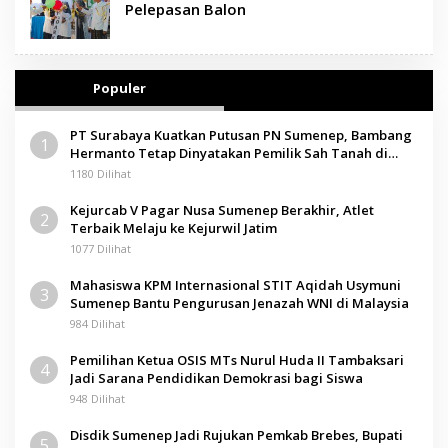
Pelepasan Balon
Populer
PT Surabaya Kuatkan Putusan PN Sumenep, Bambang
1
Hermanto Tetap Dinyatakan Pemilik Sah Tanah di
Pamolokan
1180 Dilihat
Kejurcab V Pagar Nusa Sumenep Berakhir, Atlet
2
Terbaik Melaju ke Kejurwil Jatim
1077 Dilihat
Mahasiswa KPM Internasional STIT Aqidah Usymuni
3
Sumenep Bantu Pengurusan Jenazah WNI di Malaysia
984 Dilihat
Pemilihan Ketua OSIS MTs Nurul Huda II Tambaksari
4
Jadi Sarana Pendidikan Demokrasi bagi Siswa
948 Dilihat
Disdik Sumenep Jadi Rujukan Pemkab Brebes, Bupati
5