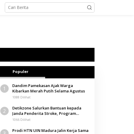
Populer
Dandim Pamekasan Ajak Warga
1
Kibarkan Merah Putih Selama Agustus
1088 Dilihat
Detikzone Salurkan Bantuan kepada
2
Janda Penderita Stroke, Program
Berbagi Masuki Hari ke-61
1066 Dilihat
Prodi HTN UIN Madura Jalin Kerja Sama
3