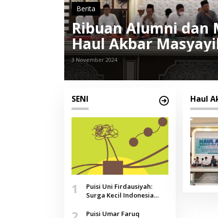
Berita
Ribuan Alumni dan 
Haul Akbar Masyay
3 November 2024
SENI
Haul A
1
Puisi Uni Firdausiyah:
Surga Kecil Indonesia
yang Tak Lagi Perawan,
2
Doa yang Jauh, Narasi
Puisi Umar Faruq