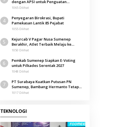
dengan APSI untuk Penguatan
Kompetensi Mahasiswa
1065 Dilihat
Penyegaran Birokrasi, Bupati
4
Pamekasan Lantik 85 Pejabat
1055 Dilihat
Kejurcab V Pagar Nusa Sumenep
5
Berakhir, Atlet Terbaik Melaju ke
Kejurwil Jatim
1050 Dilihat
Pemkab Sumenep Siapkan E-Voting
6
untuk Pilkades Serentak 2027
1048 Dilihat
PT Surabaya Kuatkan Putusan PN
7
Sumenep, Bambang Hermanto Tetap
Dinyatakan Pemilik Sah Tanah di
1017 Dilihat
Pamolokan
TEKNOLOGI