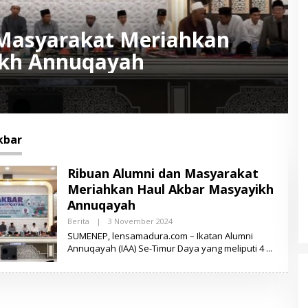
Masyarakat Meriahkan
ikh Annuqayah
kbar
Ribuan Alumni dan Masyarakat
Meriahkan Haul Akbar Masyayikh
Annuqayah
Berita
|
3 November 2024
O
L
SUMENEP, lensamadura.com – Ikatan Alumni
E
Annuqayah (IAA) Se-Timur Daya yang meliputi 4
H
L
E
N
S
A
M