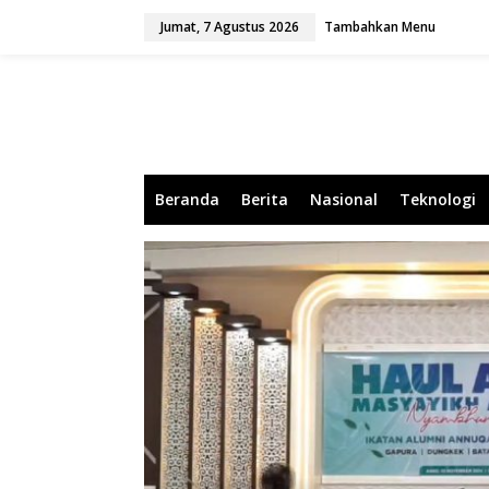
L
Jumat, 7 Agustus 2026
Tambahkan Menu
e
w
a
t
i
k
e
k
o
Beranda
Berita
Nasional
Teknologi
n
t
e
n