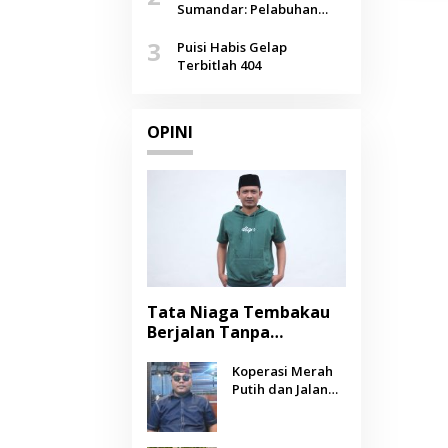
Agustus
Sumandar: Pelabuhan
Pasongsongan, Salopeng,
3
Selendang Benang Merah
Puisi Habis Gelap
Lombang
Terbitlah 404
OPINI
Tata Niaga Tembakau
Berjalan Tanpa
Instrumen, Benarkah
Negara Berpihak
Koperasi Merah
Putih dan Jalan
kepada Petani?
Panjang Menuju
Kesejahteraan