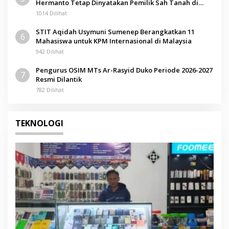
Hermanto Tetap Dinyatakan Pemilik Sah Tanah di
Pamolokan
1014 Dilihat
STIT Aqidah Usymuni Sumenep Berangkatkan 11
6
Mahasiswa untuk KPM Internasional di Malaysia
942 Dilihat
Pengurus OSIM MTs Ar-Rasyid Duko Periode 2026-2027
7
Resmi Dilantik
782 Dilihat
TEKNOLOGI