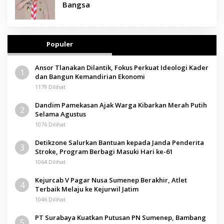
Bangsa
Populer
Ansor Tlanakan Dilantik, Fokus Perkuat Ideologi Kader
1
dan Bangun Kemandirian Ekonomi
1179 Dilihat
Dandim Pamekasan Ajak Warga Kibarkan Merah Putih
2
Selama Agustus
1076 Dilihat
Detikzone Salurkan Bantuan kepada Janda Penderita
3
Stroke, Program Berbagi Masuki Hari ke-61
1064 Dilihat
Kejurcab V Pagar Nusa Sumenep Berakhir, Atlet
4
Terbaik Melaju ke Kejurwil Jatim
1046 Dilihat
PT Surabaya Kuatkan Putusan PN Sumenep, Bambang
5