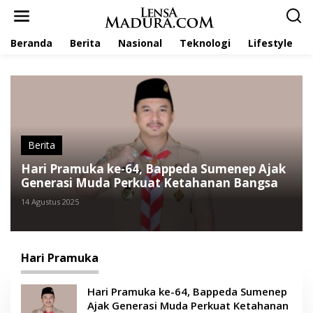
L
e
w
Beranda
Berita
Nasional
Teknologi
Lifestyle
a
t
i
k
e
k
o
n
t
Berita
e
Hari Pramuka ke-64, Bappeda Sumenep Ajak
n
Generasi Muda Perkuat Ketahanan Bangsa
14 Agustus 2025
Hari Pramuka
Hari Pramuka ke-64, Bappeda Sumenep
Ajak Generasi Muda Perkuat Ketahanan