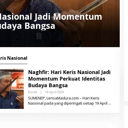
 Nasional Jadi Momentum
Budaya Bangsa
ris Nasional
Naghfir: Hari Keris Nasional Jadi
Momentum Perkuat Identitas
Budaya Bangsa
Berita
|
19 April 2026
O
L
SUMENEP, LensaMadura.com – Hari Keris
E
Nasional pada yang diperingati setiap 19 April
H
L
E
N
S
A
M