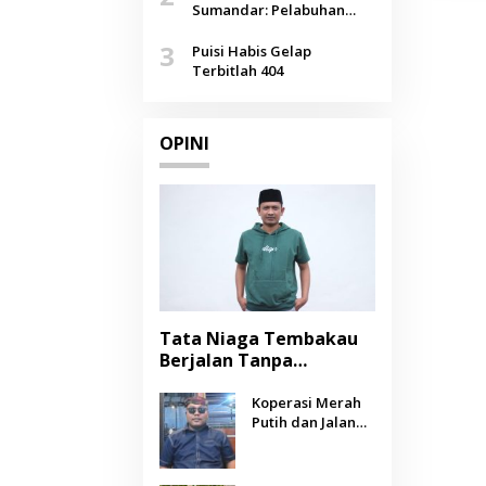
Agustus
Sumandar: Pelabuhan
Pasongsongan, Salopeng,
3
Selendang Benang Merah
Puisi Habis Gelap
Lombang
Terbitlah 404
OPINI
Tata Niaga Tembakau
Berjalan Tanpa
Instrumen, Benarkah
Negara Berpihak
Koperasi Merah
Putih dan Jalan
kepada Petani?
Panjang Menuju
Kesejahteraan