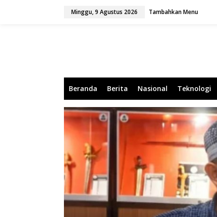
L
Minggu, 9 Agustus 2026
Tambahkan Menu
e
w
a
t
i
k
e
k
o
Beranda
Berita
Nasional
Teknologi
n
t
e
n