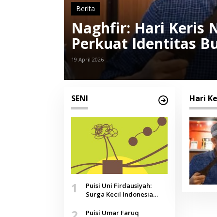
Berita
Naghfir: Hari Keris
Perkuat Identitas 
19 April 2026
SENI
Hari Ke
1
Puisi Uni Firdausiyah:
Surga Kecil Indonesia
yang Tak Lagi Perawan,
2
Doa yang Jauh, Narasi
Puisi Umar Faruq