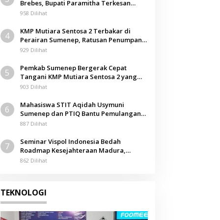
Brebes, Bupati Paramitha Terkesan
Pendidikan Berbasis Budaya
958 Dilihat
KMP Mutiara Sentosa 2 Terbakar di
4
Perairan Sumenep, Ratusan Penumpang
Dievakuasi
929 Dilihat
Pemkab Sumenep Bergerak Cepat
5
Tangani KMP Mutiara Sentosa 2 yang
Terbakar
903 Dilihat
Mahasiswa STIT Aqidah Usymuni
6
Sumenep dan PTIQ Bantu Pemulangan
Jenazah WNI Asal Aceh di Malaysia
887 Dilihat
Seminar Vispol Indonesia Bedah
7
Roadmap Kesejahteraan Madura,
Pendidikan dan Hilirisasi Jadi Kunci
862 Dilihat
TEKNOLOGI