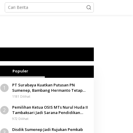
Populer
PT Surabaya Kuatkan Putusan PN
1
Sumenep, Bambang Hermanto Tetap
Dinyatakan Pemilik Sah Tanah di
1181 Dilihat
Pamolokan
Pemilihan Ketua OSIS MTs Nurul Huda II
2
Tambaksari Jadi Sarana Pendidikan
Demokrasi bagi Siswa
972 Dilihat
Disdik Sumenep Jadi Rujukan Pemkab
3