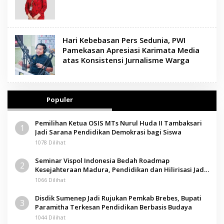
Hari Kebebasan Pers Sedunia, PWI
Pamekasan Apresiasi Karimata Media
atas Konsistensi Jurnalisme Warga
Populer
Pemilihan Ketua OSIS MTs Nurul Huda II Tambaksari
1
Jadi Sarana Pendidikan Demokrasi bagi Siswa
1078 Dilihat
Seminar Vispol Indonesia Bedah Roadmap
2
Kesejahteraan Madura, Pendidikan dan Hilirisasi Jadi
Kunci
1066 Dilihat
Disdik Sumenep Jadi Rujukan Pemkab Brebes, Bupati
3
Paramitha Terkesan Pendidikan Berbasis Budaya
1044 Dilihat