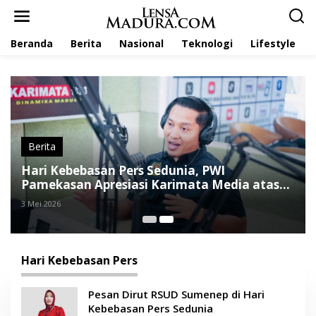
L
e
w
Beranda
Berita
Nasional
Teknologi
Lifestyle
a
t
i
k
e
k
o
n
t
Berita
e
Hari Kebebasan Pers Sedunia, PWI
n
Pamekasan Apresiasi Karimata Media atas
Konsistensi Jurnalisme Warga
3 Mei 2026
Hari Kebebasan Pers
Pesan Dirut RSUD Sumenep di Hari
Kebebasan Pers Sedunia