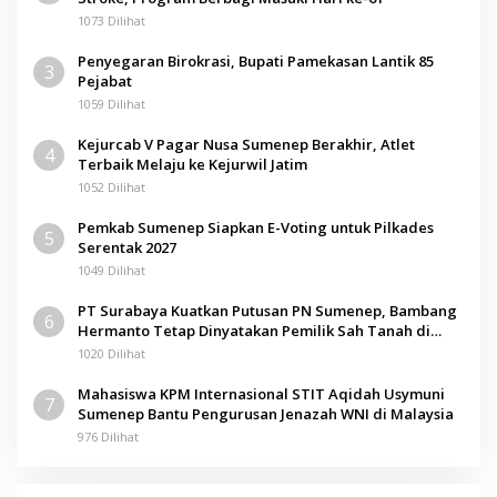
1073 Dilihat
Penyegaran Birokrasi, Bupati Pamekasan Lantik 85
3
Pejabat
1059 Dilihat
Kejurcab V Pagar Nusa Sumenep Berakhir, Atlet
4
Terbaik Melaju ke Kejurwil Jatim
1052 Dilihat
Pemkab Sumenep Siapkan E-Voting untuk Pilkades
5
Serentak 2027
1049 Dilihat
PT Surabaya Kuatkan Putusan PN Sumenep, Bambang
6
Hermanto Tetap Dinyatakan Pemilik Sah Tanah di
Pamolokan
1020 Dilihat
Mahasiswa KPM Internasional STIT Aqidah Usymuni
7
Sumenep Bantu Pengurusan Jenazah WNI di Malaysia
976 Dilihat