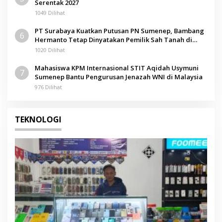
Serentak 2027
1049 Dilihat
PT Surabaya Kuatkan Putusan PN Sumenep, Bambang
6
Hermanto Tetap Dinyatakan Pemilik Sah Tanah di
Pamolokan
1020 Dilihat
Mahasiswa KPM Internasional STIT Aqidah Usymuni
7
Sumenep Bantu Pengurusan Jenazah WNI di Malaysia
976 Dilihat
TEKNOLOGI