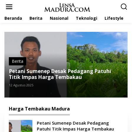
L
e
w
Beranda
Berita
Nasional
Teknologi
Lifestyle
a
t
i
k
e
k
o
n
t
Berita
e
Petani Sumenep Desak Pedagang Patuhi
n
Titik Impas Harga Tembakau
12 Agustus 2025
Harga Tembakau Madura
Petani Sumenep Desak Pedagang
Patuhi Titik Impas Harga Tembakau