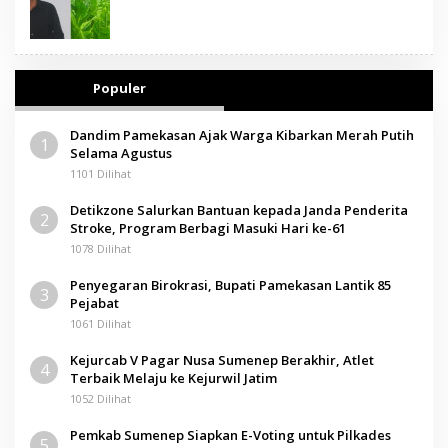
Populer
Dandim Pamekasan Ajak Warga Kibarkan Merah Putih
1
Selama Agustus
1101 Dilihat
Detikzone Salurkan Bantuan kepada Janda Penderita
2
Stroke, Program Berbagi Masuki Hari ke-61
1078 Dilihat
Penyegaran Birokrasi, Bupati Pamekasan Lantik 85
3
Pejabat
1061 Dilihat
Kejurcab V Pagar Nusa Sumenep Berakhir, Atlet
4
Terbaik Melaju ke Kejurwil Jatim
1052 Dilihat
Pemkab Sumenep Siapkan E-Voting untuk Pilkades
5