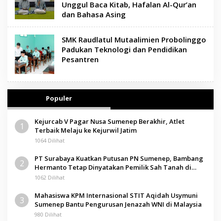
Unggul Baca Kitab, Hafalan Al-Qur’an
dan Bahasa Asing
SMK Raudlatul Mutaalimien Probolinggo
Padukan Teknologi dan Pendidikan
Pesantren
Populer
Kejurcab V Pagar Nusa Sumenep Berakhir, Atlet
1
Terbaik Melaju ke Kejurwil Jatim
1064 Dilihat
PT Surabaya Kuatkan Putusan PN Sumenep, Bambang
2
Hermanto Tetap Dinyatakan Pemilik Sah Tanah di
Pamolokan
1062 Dilihat
Mahasiswa KPM Internasional STIT Aqidah Usymuni
3
Sumenep Bantu Pengurusan Jenazah WNI di Malaysia
980 Dilihat