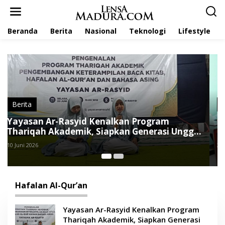
L
e
w
Beranda
Berita
Nasional
Teknologi
Lifestyle
a
t
i
k
e
k
o
n
t
Nasional
e
SMK Raudlatul Mutaalimien Probolinggo
n
l
Padukan Teknologi dan Pendidikan
Pesantren
2 Juni 2026
Hafalan Al-Qur’an
Yayasan Ar-Rasyid Kenalkan Program
Thariqah Akademik, Siapkan Generasi