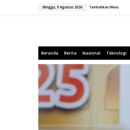
L
Minggu, 9 Agustus 2026
Tambahkan Menu
e
w
a
t
i
k
e
k
o
Beranda
Berita
Nasional
Teknologi
n
t
e
n