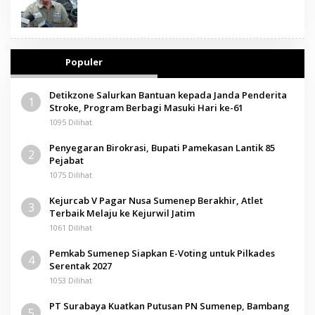
Populer
Detikzone Salurkan Bantuan kepada Janda Penderita
1
Stroke, Program Berbagi Masuki Hari ke-61
1095 Dilihat
Penyegaran Birokrasi, Bupati Pamekasan Lantik 85
2
Pejabat
1075 Dilihat
Kejurcab V Pagar Nusa Sumenep Berakhir, Atlet
3
Terbaik Melaju ke Kejurwil Jatim
1061 Dilihat
Pemkab Sumenep Siapkan E-Voting untuk Pilkades
4
Serentak 2027
1053 Dilihat
PT Surabaya Kuatkan Putusan PN Sumenep, Bambang
5