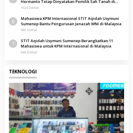
Hermanto Tetap Dinyatakan Pemilik Sah Tanah di
Pamolokan
1024 Dilihat
Mahasiswa KPM Internasional STIT Aqidah Usymuni
6
Sumenep Bantu Pengurusan Jenazah WNI di Malaysia
980 Dilihat
STIT Aqidah Usymuni Sumenep Berangkatkan 11
7
Mahasiswa untuk KPM Internasional di Malaysia
946 Dilihat
TEKNOLOGI