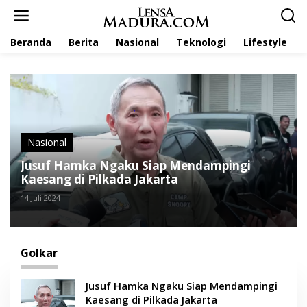
L
e
w
Beranda
Berita
Nasional
Teknologi
Lifestyle
a
t
i
k
e
k
o
n
t
Nasional
e
Jusuf Hamka Ngaku Siap Mendampingi
n
Kaesang di Pilkada Jakarta
14 Juli 2024
Golkar
Jusuf Hamka Ngaku Siap Mendampingi
Kaesang di Pilkada Jakarta