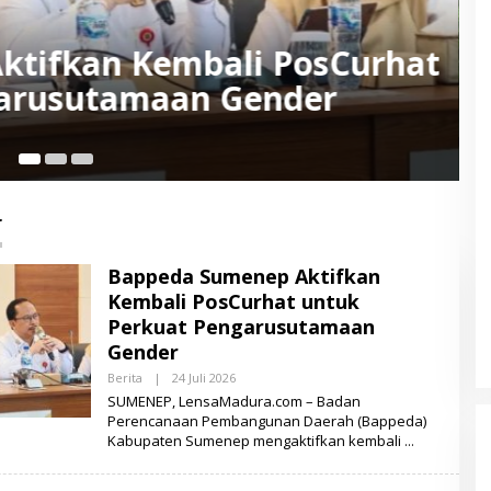
Woman Movement Meriahkan
025, Soroti Isu Stereotip Gen
r
Bappeda Sumenep Aktifkan
Kembali PosCurhat untuk
Perkuat Pengarusutamaan
Gender
Berita
|
24 Juli 2026
O
L
SUMENEP, LensaMadura.com – Badan
E
Perencanaan Pembangunan Daerah (Bappeda)
H
Kabupaten Sumenep mengaktifkan kembali
L
E
N
S