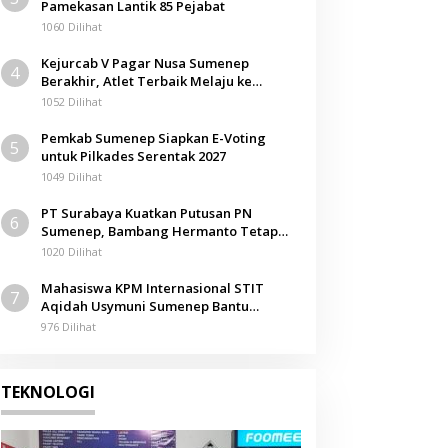
Pamekasan Lantik 85 Pejabat
Nasional
1060 Dilihat
Ditjen Hubla Dukung
Kejurcab V Pagar Nusa Sumenep
4
der
Sektor Maritim melalu
Berakhir, Atlet Terbaik Melaju ke
Kejurwil Jatim
1052 Dilihat
WIMA INA, Pertiwi Pe
17 Desember 2024
Pemkab Sumenep Siapkan E-Voting
Mutiara Pelindo
5
untuk Pilkades Serentak 2027
1049 Dilihat
PT Surabaya Kuatkan Putusan PN
6
Sumenep, Bambang Hermanto Tetap
Dinyatakan Pemilik Sah Tanah di
1020 Dilihat
Pamolokan
Mahasiswa KPM Internasional STIT
7
Aqidah Usymuni Sumenep Bantu
Pengurusan Jenazah WNI di Malaysia
976 Dilihat
TEKNOLOGI