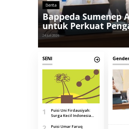
Berita
embali PosCurhat
Seminar 
aan Gender
UNIVFEST 2
22 Juli 2025
SENI
Gende
1
Puisi Uni Firdausiyah:
Surga Kecil Indonesia
yang Tak Lagi Perawan,
2
Doa yang Jauh, Narasi
Puisi Umar Faruq