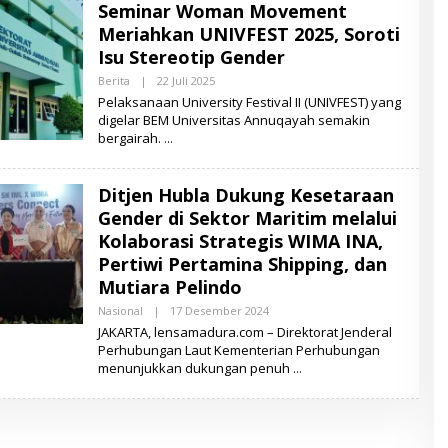
Seminar Woman Movement
A
M
Meriahkan UNIVFEST 2025, Soroti
A
D
Isu Stereotip Gender
U
R
Berita
|
22 Juli 2025
O
A
L
Pelaksanaan University Festival II (UNIVFEST) yang
E
digelar BEM Universitas Annuqayah semakin
H
bergairah.
L
E
N
S
Ditjen Hubla Dukung Kesetaraan
A
M
Gender di Sektor Maritim melalui
A
D
Kolaborasi Strategis WIMA INA,
U
Pertiwi Pertamina Shipping, dan
R
A
Mutiara Pelindo
Nasional
|
17 Desember 2024
O
L
JAKARTA, lensamadura.com – Direktorat Jenderal
E
Perhubungan Laut Kementerian Perhubungan
H
menunjukkan dukungan penuh
L
E
N
S
A
M