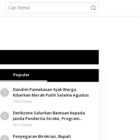
Populer
Dandim Pamekasan Ajak Warga
1
Kibarkan Merah Putih Selama Agustus
1100 Dilihat
Detikzone Salurkan Bantuan kepada
2
Janda Penderita Stroke, Program
Berbagi Masuki Hari ke-61
1077 Dilihat
Penyegaran Birokrasi, Bupati
3