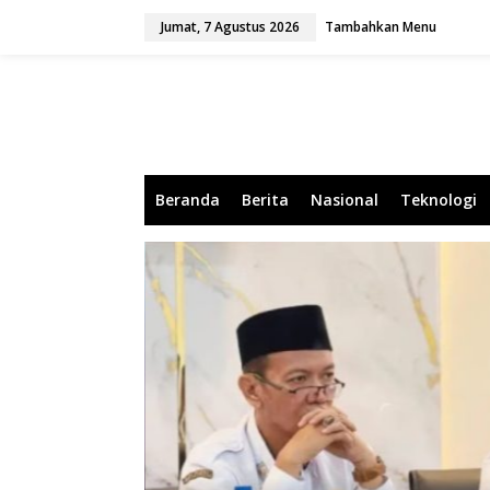
L
Jumat, 7 Agustus 2026
Tambahkan Menu
e
w
a
t
i
k
e
k
o
Beranda
Berita
Nasional
Teknologi
n
t
e
n