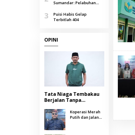
Agustus
Sumandar: Pelabuhan
Pasongsongan, Salopeng,
3
Selendang Benang Merah
Puisi Habis Gelap
Lombang
Terbitlah 404
OPINI
Tata Niaga Tembakau
Berjalan Tanpa
Instrumen, Benarkah
Negara Berpihak
Koperasi Merah
Putih dan Jalan
kepada Petani?
Panjang Menuju
Kesejahteraan