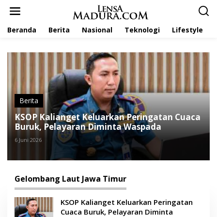
L
e
w
Beranda
Berita
Nasional
Teknologi
Lifestyle
a
t
i
k
e
k
o
n
t
Berita
e
KSOP Kalianget Keluarkan Peringatan Cuaca
n
Buruk, Pelayaran Diminta Waspada
6 Juni 2026
Gelombang Laut Jawa Timur
KSOP Kalianget Keluarkan Peringatan
Cuaca Buruk, Pelayaran Diminta