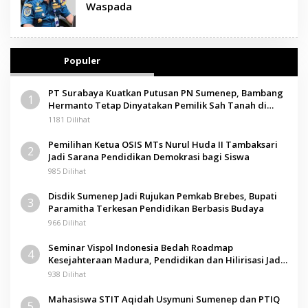
Waspada
Populer
PT Surabaya Kuatkan Putusan PN Sumenep, Bambang
1
Hermanto Tetap Dinyatakan Pemilik Sah Tanah di
Pamolokan
1181 Dilihat
Pemilihan Ketua OSIS MTs Nurul Huda II Tambaksari
2
Jadi Sarana Pendidikan Demokrasi bagi Siswa
985 Dilihat
Disdik Sumenep Jadi Rujukan Pemkab Brebes, Bupati
3
Paramitha Terkesan Pendidikan Berbasis Budaya
966 Dilihat
Seminar Vispol Indonesia Bedah Roadmap
4
Kesejahteraan Madura, Pendidikan dan Hilirisasi Jadi
Kunci
938 Dilihat
Mahasiswa STIT Aqidah Usymuni Sumenep dan PTIQ
5