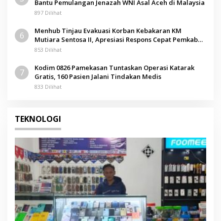
Bantu Pemulangan Jenazah WNI Asal Aceh di Malaysia
897 Dilihat
Menhub Tinjau Evakuasi Korban Kebakaran KM
6
Mutiara Sentosa II, Apresiasi Respons Cepat Pemkab
Sumenep
853 Dilihat
Kodim 0826 Pamekasan Tuntaskan Operasi Katarak
7
Gratis, 160 Pasien Jalani Tindakan Medis
833 Dilihat
TEKNOLOGI