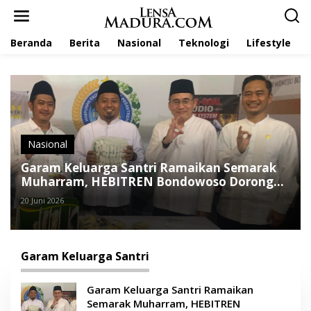
L
e
w
Beranda
Berita
Nasional
Teknologi
Lifestyle
a
t
i
k
e
k
o
n
t
Nasional
e
Garam Keluarga Santri Ramaikan Semarak
n
Muharram, HEBITREN Bondowoso Dorong
Ekonomi Pesantren
20 Juni 2026
Garam Keluarga Santri
Garam Keluarga Santri Ramaikan
Semarak Muharram, HEBITREN