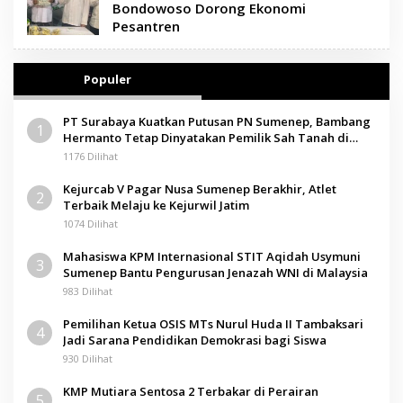
Bondowoso Dorong Ekonomi
Pesantren
Populer
PT Surabaya Kuatkan Putusan PN Sumenep, Bambang
1
Hermanto Tetap Dinyatakan Pemilik Sah Tanah di
Pamolokan
1176 Dilihat
Kejurcab V Pagar Nusa Sumenep Berakhir, Atlet
2
Terbaik Melaju ke Kejurwil Jatim
1074 Dilihat
Mahasiswa KPM Internasional STIT Aqidah Usymuni
3
Sumenep Bantu Pengurusan Jenazah WNI di Malaysia
983 Dilihat
Pemilihan Ketua OSIS MTs Nurul Huda II Tambaksari
4
Jadi Sarana Pendidikan Demokrasi bagi Siswa
930 Dilihat
KMP Mutiara Sentosa 2 Terbakar di Perairan
5