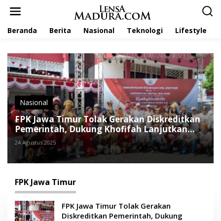
L
e
w
Beranda
Berita
Nasional
Teknologi
Lifestyle
a
t
i
k
e
k
o
n
t
Nasional
e
FPK Jawa Timur Tolak Gerakan Diskreditkan
n
Pemerintah, Dukung Khofifah Lanjutkan
Program
24 Agustus 2025
FPK Jawa Timur
FPK Jawa Timur Tolak Gerakan
Diskreditkan Pemerintah, Dukung