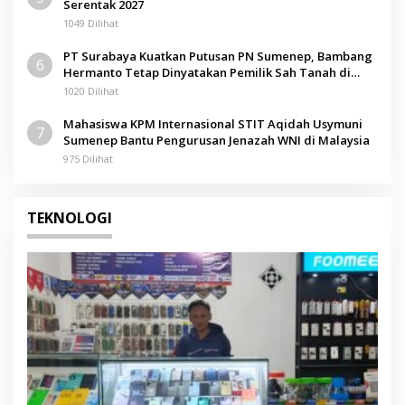
Serentak 2027
1049 Dilihat
PT Surabaya Kuatkan Putusan PN Sumenep, Bambang
6
Hermanto Tetap Dinyatakan Pemilik Sah Tanah di
Pamolokan
1020 Dilihat
Mahasiswa KPM Internasional STIT Aqidah Usymuni
7
Sumenep Bantu Pengurusan Jenazah WNI di Malaysia
975 Dilihat
TEKNOLOGI