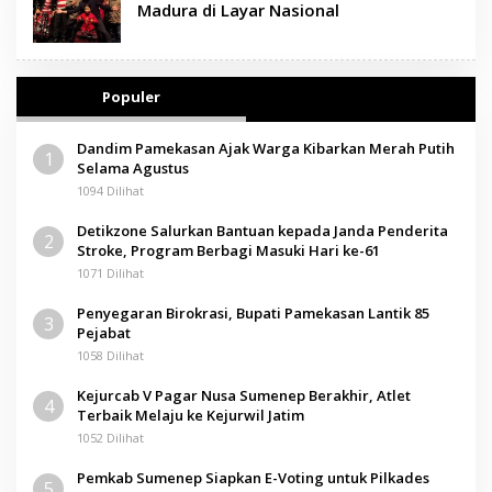
Madura di Layar Nasional
Populer
Dandim Pamekasan Ajak Warga Kibarkan Merah Putih
1
Selama Agustus
1094 Dilihat
Detikzone Salurkan Bantuan kepada Janda Penderita
2
Stroke, Program Berbagi Masuki Hari ke-61
1071 Dilihat
Penyegaran Birokrasi, Bupati Pamekasan Lantik 85
3
Pejabat
1058 Dilihat
Kejurcab V Pagar Nusa Sumenep Berakhir, Atlet
4
Terbaik Melaju ke Kejurwil Jatim
1052 Dilihat
Pemkab Sumenep Siapkan E-Voting untuk Pilkades
5