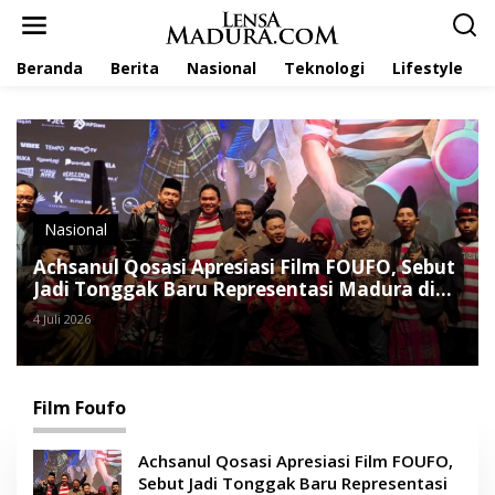
L
e
w
Beranda
Berita
Nasional
Teknologi
Lifestyle
a
t
i
k
e
k
o
n
t
Nasional
e
Achsanul Qosasi Apresiasi Film FOUFO, Sebut
n
Jadi Tonggak Baru Representasi Madura di
Layar Nasional
4 Juli 2026
Film Foufo
Achsanul Qosasi Apresiasi Film FOUFO,
Sebut Jadi Tonggak Baru Representasi