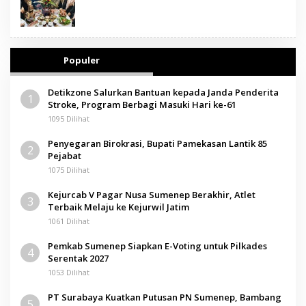
Populer
Detikzone Salurkan Bantuan kepada Janda Penderita
1
Stroke, Program Berbagi Masuki Hari ke-61
1095 Dilihat
Penyegaran Birokrasi, Bupati Pamekasan Lantik 85
2
Pejabat
1075 Dilihat
Kejurcab V Pagar Nusa Sumenep Berakhir, Atlet
3
Terbaik Melaju ke Kejurwil Jatim
1061 Dilihat
Pemkab Sumenep Siapkan E-Voting untuk Pilkades
4
Serentak 2027
1053 Dilihat
PT Surabaya Kuatkan Putusan PN Sumenep, Bambang
5