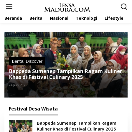
L
e
w
Beranda
Berita
Nasional
Teknologi
Lifestyle
a
t
i
k
e
k
o
n
t
Berita
,
Discover
e
Bappeda Sumenep Tampilkan Ragam Kuliner
n
Khas di Festival Culinary 2025
24 Juni 2025
Festival Desa Wisata
Bappeda Sumenep Tampilkan Ragam
Kuliner Khas di Festival Culinary 2025