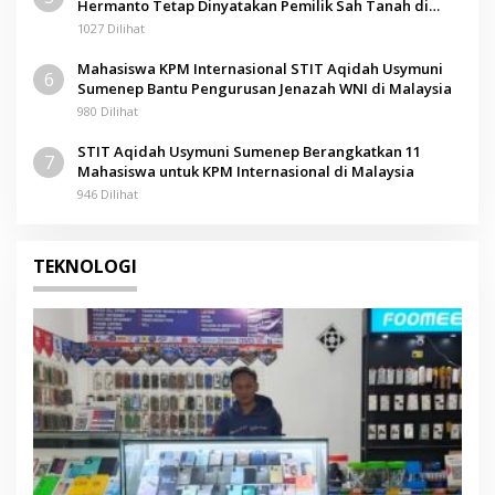
Hermanto Tetap Dinyatakan Pemilik Sah Tanah di
Pamolokan
1027 Dilihat
Mahasiswa KPM Internasional STIT Aqidah Usymuni
6
Sumenep Bantu Pengurusan Jenazah WNI di Malaysia
980 Dilihat
STIT Aqidah Usymuni Sumenep Berangkatkan 11
7
Mahasiswa untuk KPM Internasional di Malaysia
946 Dilihat
TEKNOLOGI