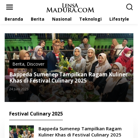
L
e
w
Beranda
Berita
Nasional
Teknologi
Lifestyle
a
t
i
k
e
k
o
n
t
Berita
,
Discover
e
Bappeda Sumenep Tampilkan Ragam Kuliner
n
Khas di Festival Culinary 2025
24 Juni 2025
Festival Culinary 2025
Bappeda Sumenep Tampilkan Ragam
Kuliner Khas di Festival Culinary 2025