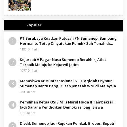
Populer
PT Surabaya Kuatkan Putusan PN Sumenep, Bambang
1
Hermanto Tetap Dinyatakan Pemilik Sah Tanah di
Pamolokan
1180 Dilihat
Kejurcab V Pagar Nusa Sumenep Berakhir, Atlet
2
Terbaik Melaju ke Kejurwil Jatim
1077 Dilihat
Mahasiswa KPM Internasional STIT Aqidah Usymuni
3
Sumenep Bantu Pengurusan Jenazah WNI di Malaysia
984 Dilihat
Pemilihan Ketua OSIS MTs Nurul Huda II Tambaksari
4
Jadi Sarana Pendidikan Demokrasi bagi Siswa
961 Dilihat
Disdik Sumenep Jadi Rujukan Pemkab Brebes, Bupati
5