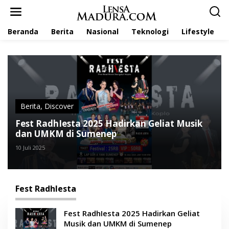
L
e
w
Beranda
Berita
Nasional
Teknologi
Lifestyle
a
t
i
k
e
k
o
n
t
Berita
,
Discover
e
Fest RadhIesta 2025 Hadirkan Geliat Musik
n
dan UMKM di Sumenep
10 Juli 2025
Fest RadhIesta
Fest RadhIesta 2025 Hadirkan Geliat
Musik dan UMKM di Sumenep