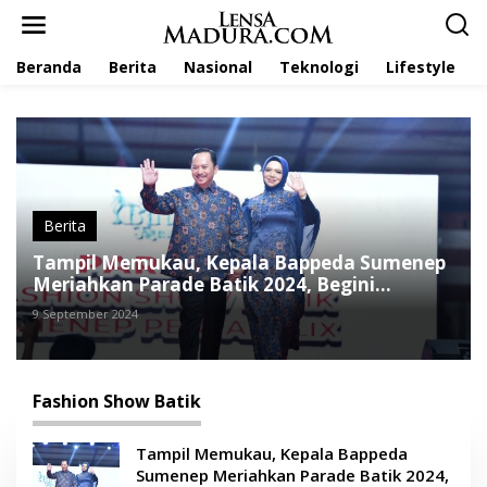
L
e
w
Beranda
Berita
Nasional
Teknologi
Lifestyle
a
t
i
k
e
k
o
n
t
Berita
e
Tampil Memukau, Kepala Bappeda Sumenep
n
Meriahkan Parade Batik 2024, Begini
Kesannya
9 September 2024
Fashion Show Batik
Tampil Memukau, Kepala Bappeda
Sumenep Meriahkan Parade Batik 2024,