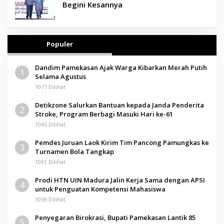
Begini Kesannya
Populer
Dandim Pamekasan Ajak Warga Kibarkan Merah Putih
1
Selama Agustus
1077 Dilihat
Detikzone Salurkan Bantuan kepada Janda Penderita
2
Stroke, Program Berbagi Masuki Hari ke-61
1065 Dilihat
Pemdes Juruan Laok Kirim Tim Pancong Pamungkas ke
3
Turnamen Bola Tangkap
1061 Dilihat
Prodi HTN UIN Madura Jalin Kerja Sama dengan APSI
4
untuk Penguatan Kompetensi Mahasiswa
1059 Dilihat
Penyegaran Birokrasi, Bupati Pamekasan Lantik 85
5