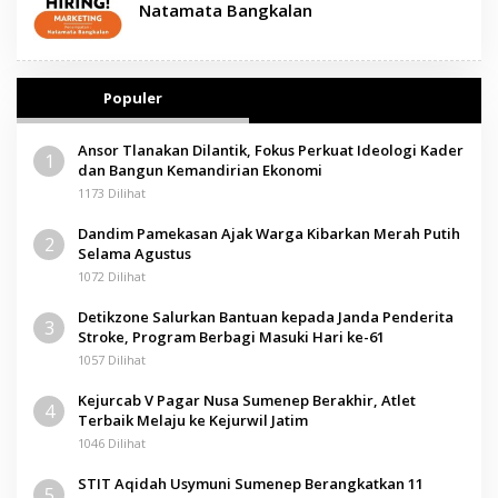
Natamata Bangkalan
Populer
Ansor Tlanakan Dilantik, Fokus Perkuat Ideologi Kader
1
dan Bangun Kemandirian Ekonomi
1173 Dilihat
Dandim Pamekasan Ajak Warga Kibarkan Merah Putih
2
Selama Agustus
1072 Dilihat
Detikzone Salurkan Bantuan kepada Janda Penderita
3
Stroke, Program Berbagi Masuki Hari ke-61
1057 Dilihat
Kejurcab V Pagar Nusa Sumenep Berakhir, Atlet
4
Terbaik Melaju ke Kejurwil Jatim
1046 Dilihat
STIT Aqidah Usymuni Sumenep Berangkatkan 11
5