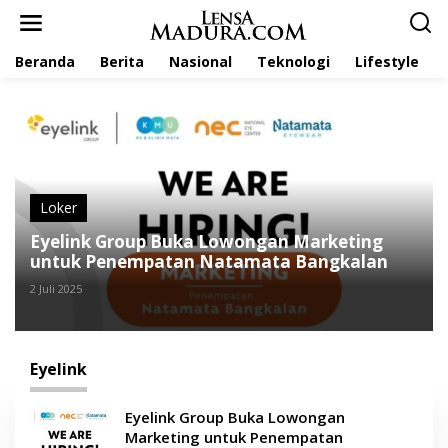
L
e
w
Beranda
Berita
Nasional
Teknologi
Lifestyle
a
t
i
k
e
k
o
n
t
Loker
e
Eyelink Group Buka Lowongan Marketing
n
untuk Penempatan Natamata Bangkalan
2 Juli 2025
Eyelink
Eyelink Group Buka Lowongan
Marketing untuk Penempatan