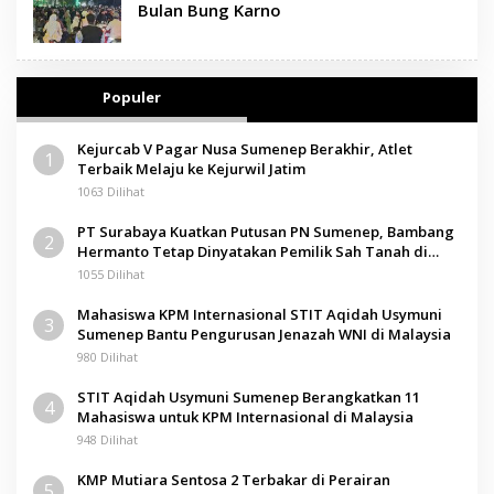
Bulan Bung Karno
Populer
Kejurcab V Pagar Nusa Sumenep Berakhir, Atlet
1
Terbaik Melaju ke Kejurwil Jatim
1063 Dilihat
PT Surabaya Kuatkan Putusan PN Sumenep, Bambang
2
Hermanto Tetap Dinyatakan Pemilik Sah Tanah di
Pamolokan
1055 Dilihat
Mahasiswa KPM Internasional STIT Aqidah Usymuni
3
Sumenep Bantu Pengurusan Jenazah WNI di Malaysia
980 Dilihat
STIT Aqidah Usymuni Sumenep Berangkatkan 11
4
Mahasiswa untuk KPM Internasional di Malaysia
948 Dilihat
KMP Mutiara Sentosa 2 Terbakar di Perairan
5