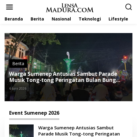
L
e
w
Beranda
Berita
Nasional
Teknologi
Lifestyle
a
t
i
k
e
k
o
n
t
Berita
e
Warga Sumenep Antusias Sambut Parade
n
Musik Tong-tong Peringatan Bulan Bung
Karno
6 Juni 2026
Event Sumenep 2026
Warga Sumenep Antusias Sambut
Parade Musik Tong-tong Peringatan