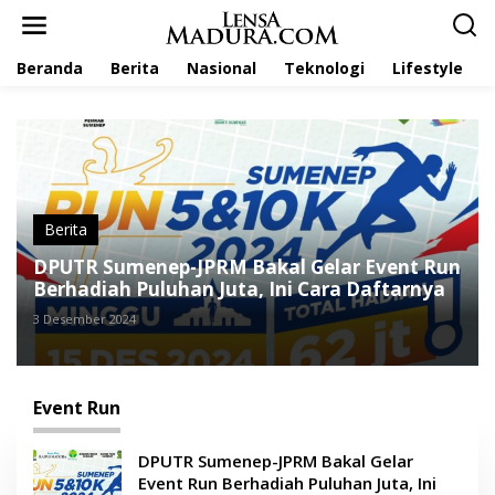
L
e
w
Beranda
Berita
Nasional
Teknologi
Lifestyle
a
t
i
k
e
k
o
n
t
Berita
e
DPUTR Sumenep-JPRM Bakal Gelar Event Run
n
Berhadiah Puluhan Juta, Ini Cara Daftarnya
3 Desember 2024
Event Run
DPUTR Sumenep-JPRM Bakal Gelar
Event Run Berhadiah Puluhan Juta, Ini