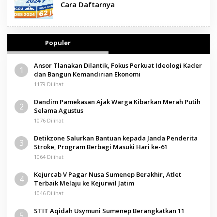
Cara Daftarnya
Populer
Ansor Tlanakan Dilantik, Fokus Perkuat Ideologi Kader
1
dan Bangun Kemandirian Ekonomi
1179 Dilihat
Dandim Pamekasan Ajak Warga Kibarkan Merah Putih
2
Selama Agustus
1076 Dilihat
Detikzone Salurkan Bantuan kepada Janda Penderita
3
Stroke, Program Berbagi Masuki Hari ke-61
1064 Dilihat
Kejurcab V Pagar Nusa Sumenep Berakhir, Atlet
4
Terbaik Melaju ke Kejurwil Jatim
1046 Dilihat
STIT Aqidah Usymuni Sumenep Berangkatkan 11
5