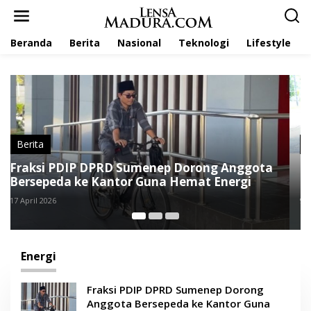
L
e
w
Beranda
Berita
Nasional
Teknologi
Lifestyle
a
t
i
k
e
k
o
n
t
Berita
e
Bupati-Wabup Sumenep Kompak Naik Becak
n
ke Rumah Dinas, Ajak ASN Hemat BBM
9 April 2026
Energi
Fraksi PDIP DPRD Sumenep Dorong
Anggota Bersepeda ke Kantor Guna