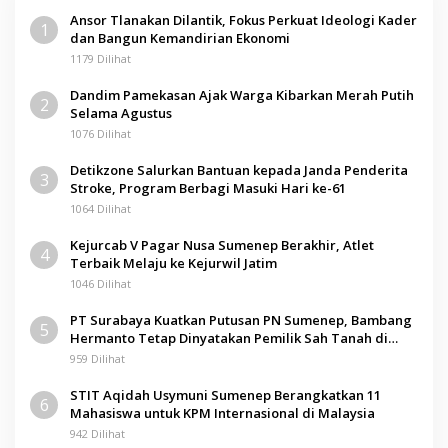
Ansor Tlanakan Dilantik, Fokus Perkuat Ideologi Kader
1
dan Bangun Kemandirian Ekonomi
1179 Dilihat
Dandim Pamekasan Ajak Warga Kibarkan Merah Putih
2
Selama Agustus
1076 Dilihat
Detikzone Salurkan Bantuan kepada Janda Penderita
3
Stroke, Program Berbagi Masuki Hari ke-61
1064 Dilihat
Kejurcab V Pagar Nusa Sumenep Berakhir, Atlet
4
Terbaik Melaju ke Kejurwil Jatim
1046 Dilihat
PT Surabaya Kuatkan Putusan PN Sumenep, Bambang
5
Hermanto Tetap Dinyatakan Pemilik Sah Tanah di
Pamolokan
959 Dilihat
STIT Aqidah Usymuni Sumenep Berangkatkan 11
6
Mahasiswa untuk KPM Internasional di Malaysia
942 Dilihat