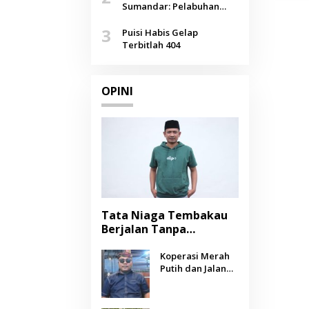
Agustus
Sumandar: Pelabuhan
Pasongsongan, Salopeng,
3
Selendang Benang Merah
Puisi Habis Gelap
Lombang
Terbitlah 404
OPINI
Tata Niaga Tembakau
Berjalan Tanpa
Instrumen, Benarkah
Negara Berpihak
Koperasi Merah
Putih dan Jalan
kepada Petani?
Panjang Menuju
Kesejahteraan