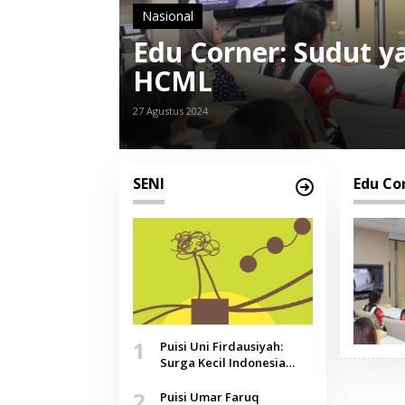
Nasional
Edu Corner: Sudut 
HCML
27 Agustus 2024
SENI
Edu Co
1
Puisi Uni Firdausiyah:
Surga Kecil Indonesia
yang Tak Lagi Perawan,
2
Doa yang Jauh, Narasi
Puisi Umar Faruq