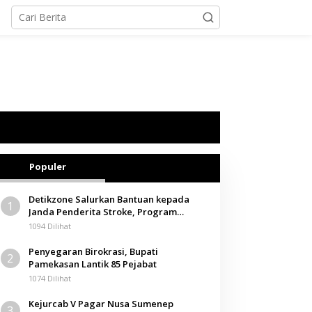
Populer
Detikzone Salurkan Bantuan kepada
1
Janda Penderita Stroke, Program
Berbagi Masuki Hari ke-61
1094 Dilihat
Penyegaran Birokrasi, Bupati
2
Pamekasan Lantik 85 Pejabat
1074 Dilihat
Kejurcab V Pagar Nusa Sumenep
3