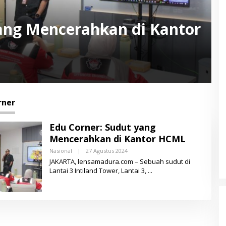
yang Mencerahkan di Kantor
rner
Edu Corner: Sudut yang
Mencerahkan di Kantor HCML
Nasional
|
27 Agustus 2024
O
L
JAKARTA, lensamadura.com – Sebuah sudut di
E
Lantai 3 Intiland Tower, Lantai 3,
H
L
E
N
S
A
M
A