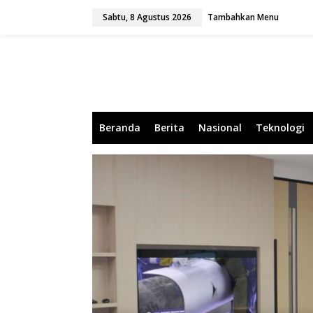
L
Sabtu, 8 Agustus 2026
Tambahkan Menu
e
w
a
t
i
k
e
k
o
Beranda
Berita
Nasional
Teknologi
n
t
e
n