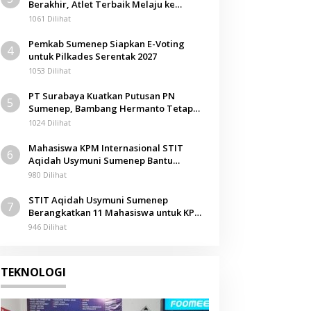
Berakhir, Atlet Terbaik Melaju ke
Kejurwil Jatim
1061 Dilihat
Pemkab Sumenep Siapkan E-Voting
4
untuk Pilkades Serentak 2027
1053 Dilihat
PT Surabaya Kuatkan Putusan PN
5
Sumenep, Bambang Hermanto Tetap
Dinyatakan Pemilik Sah Tanah di
1024 Dilihat
Pamolokan
Mahasiswa KPM Internasional STIT
6
Aqidah Usymuni Sumenep Bantu
Pengurusan Jenazah WNI di Malaysia
980 Dilihat
STIT Aqidah Usymuni Sumenep
7
Berangkatkan 11 Mahasiswa untuk KPM
Internasional di Malaysia
946 Dilihat
TEKNOLOGI