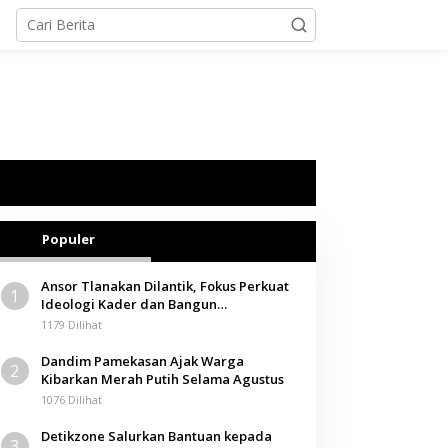
Populer
Ansor Tlanakan Dilantik, Fokus Perkuat
1
Ideologi Kader dan Bangun
Kemandirian Ekonomi
1179 Dilihat
Dandim Pamekasan Ajak Warga
2
Kibarkan Merah Putih Selama Agustus
1076 Dilihat
Detikzone Salurkan Bantuan kepada
3