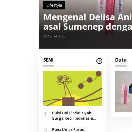
Lifestyle
Mengenal Delisa Ani
asal Sumenep denga
17 Maret 2026
SENI
Duta
1
Puisi Uni Firdausiyah:
Surga Kecil Indonesia
yang Tak Lagi Perawan,
2
Doa yang Jauh, Narasi
Puisi Umar Faruq