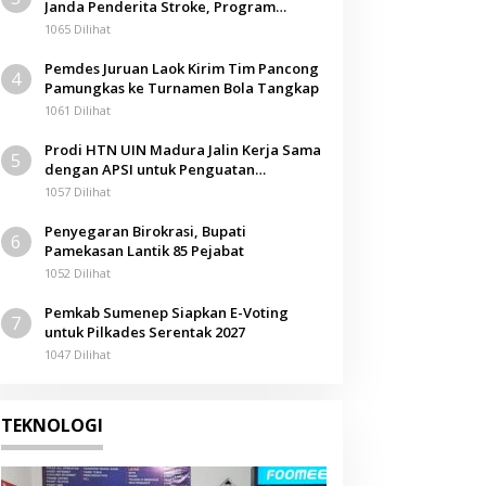
Janda Penderita Stroke, Program
Berbagi Masuki Hari ke-61
1065 Dilihat
Pemdes Juruan Laok Kirim Tim Pancong
4
Pamungkas ke Turnamen Bola Tangkap
1061 Dilihat
Prodi HTN UIN Madura Jalin Kerja Sama
5
dengan APSI untuk Penguatan
Kompetensi Mahasiswa
1057 Dilihat
Penyegaran Birokrasi, Bupati
6
Pamekasan Lantik 85 Pejabat
1052 Dilihat
Pemkab Sumenep Siapkan E-Voting
7
untuk Pilkades Serentak 2027
1047 Dilihat
TEKNOLOGI