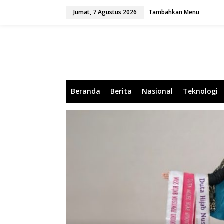
L
Jumat, 7 Agustus 2026
Tambahkan Menu
e
w
a
t
i
k
e
k
o
Beranda
Berita
Nasional
Teknologi
n
t
e
n