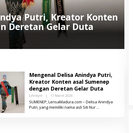
ndya Putri, Kreator Konten
n Deretan Gelar Duta
Mengenal Delisa Anindya Putri,
Kreator Konten asal Sumenep
dengan Deretan Gelar Duta
Lifestyle
|
17 Maret 2026
O
L
SUMENEP, LensaMadura.com – Delisa Anindya
E
Putri, yang memiliki nama asli Siti Nur
H
L
E
N
S
A
M