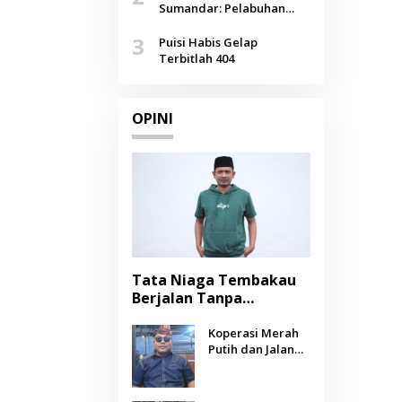
Agustus
Sumandar: Pelabuhan
Pasongsongan, Salopeng,
3
Selendang Benang Merah
Puisi Habis Gelap
Lombang
Terbitlah 404
OPINI
Tata Niaga Tembakau
Berjalan Tanpa
Instrumen, Benarkah
Negara Berpihak
Koperasi Merah
Putih dan Jalan
kepada Petani?
Panjang Menuju
Kesejahteraan