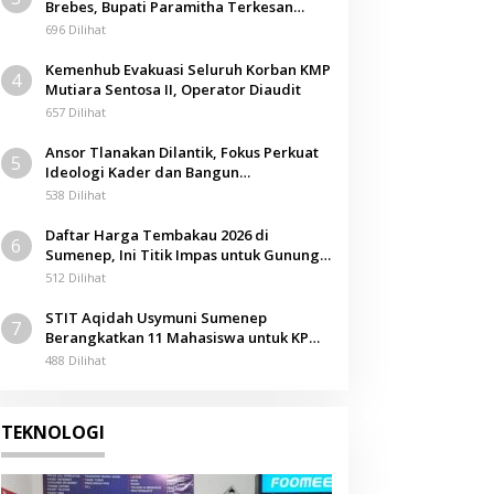
Brebes, Bupati Paramitha Terkesan
Pendidikan Berbasis Budaya
696 Dilihat
Kemenhub Evakuasi Seluruh Korban KMP
4
Mutiara Sentosa II, Operator Diaudit
657 Dilihat
Ansor Tlanakan Dilantik, Fokus Perkuat
5
Ideologi Kader dan Bangun
Kemandirian Ekonomi
538 Dilihat
Daftar Harga Tembakau 2026 di
6
Sumenep, Ini Titik Impas untuk Gunung,
Tegal, dan Sawah
512 Dilihat
STIT Aqidah Usymuni Sumenep
7
Berangkatkan 11 Mahasiswa untuk KPM
Internasional di Malaysia
488 Dilihat
TEKNOLOGI