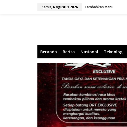
L
Kamis, 6 Agustus 2026
Tambahkan Menu
e
w
a
t
i
k
e
k
o
Beranda
Berita
Nasional
Teknologi
n
t
e
n