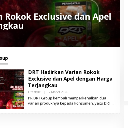
 Rokok Exclusive dan Apel
ngkau
oup
DRT Hadirkan Varian Rokok
Exclusive dan Apel dengan Harga
Terjangkau
Lifestyle
|
7 Maret 2026
O
L
PR DRT Group kembali memperkenalkan dua
E
varian produknya kepada konsumen, yaitu DRT
H
L
E
N
S
A
M