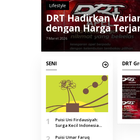
Lifestyle
DRT Hadirkan Varian
dengan Harga Terja
7 Maret 2026
SENI
DRT Gr
1
Puisi Uni Firdausiyah:
Surga Kecil Indonesia
yang Tak Lagi Perawan,
2
Doa yang Jauh, Narasi
Puisi Umar Faruq