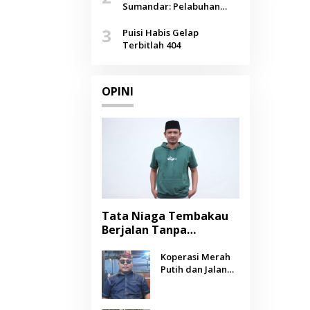
Agustus
Sumandar: Pelabuhan
Pasongsongan, Salopeng,
3
Selendang Benang Merah
Puisi Habis Gelap
Lombang
Terbitlah 404
OPINI
Tata Niaga Tembakau
Berjalan Tanpa
Instrumen, Benarkah
Negara Berpihak
Koperasi Merah
Putih dan Jalan
kepada Petani?
Panjang Menuju
Kesejahteraan