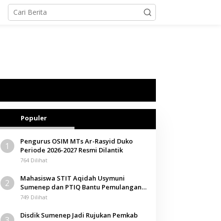
Populer
Pengurus OSIM MTs Ar-Rasyid Duko
1
Periode 2026-2027 Resmi Dilantik
764 Dilihat
Mahasiswa STIT Aqidah Usymuni
2
Sumenep dan PTIQ Bantu Pemulangan
Jenazah WNI Asal Aceh di Malaysia
749 Dilihat
Disdik Sumenep Jadi Rujukan Pemkab
3