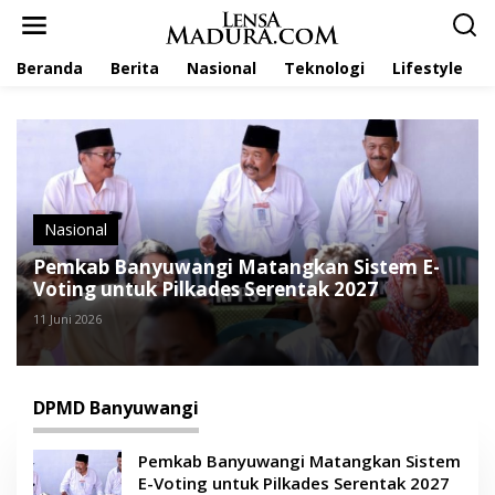
L
e
w
Beranda
Berita
Nasional
Teknologi
Lifestyle
a
t
i
k
e
k
o
n
t
Nasional
e
Pemkab Banyuwangi Matangkan Sistem E-
n
Voting untuk Pilkades Serentak 2027
11 Juni 2026
DPMD Banyuwangi
Pemkab Banyuwangi Matangkan Sistem
E-Voting untuk Pilkades Serentak 2027