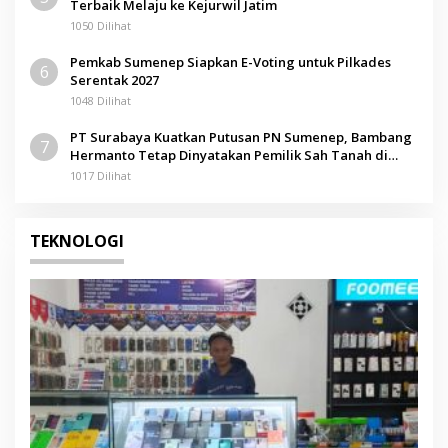
Terbaik Melaju ke Kejurwil Jatim
1050 Dilihat
Pemkab Sumenep Siapkan E-Voting untuk Pilkades
6
Serentak 2027
1048 Dilihat
PT Surabaya Kuatkan Putusan PN Sumenep, Bambang
7
Hermanto Tetap Dinyatakan Pemilik Sah Tanah di
Pamolokan
1017 Dilihat
TEKNOLOGI