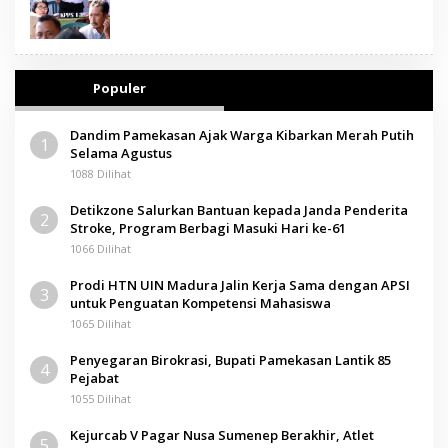
Populer
Dandim Pamekasan Ajak Warga Kibarkan Merah Putih
1
Selama Agustus
1088 Dilihat
Detikzone Salurkan Bantuan kepada Janda Penderita
2
Stroke, Program Berbagi Masuki Hari ke-61
1066 Dilihat
Prodi HTN UIN Madura Jalin Kerja Sama dengan APSI
3
untuk Penguatan Kompetensi Mahasiswa
1065 Dilihat
Penyegaran Birokrasi, Bupati Pamekasan Lantik 85
4
Pejabat
1055 Dilihat
Kejurcab V Pagar Nusa Sumenep Berakhir, Atlet
5