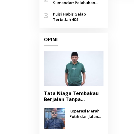
Agustus
Sumandar: Pelabuhan
Pasongsongan, Salopeng,
3
Selendang Benang Merah
Puisi Habis Gelap
Lombang
Terbitlah 404
OPINI
Tata Niaga Tembakau
Berjalan Tanpa
Instrumen, Benarkah
Negara Berpihak
Koperasi Merah
Putih dan Jalan
kepada Petani?
Panjang Menuju
Kesejahteraan