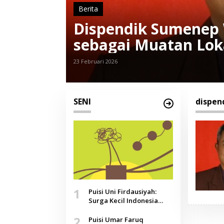
Berita
Dispendik Sumenep
sebagai Muatan Loka
23 Februari 2026
SENI
dispen
1
Puisi Uni Firdausiyah:
Surga Kecil Indonesia
yang Tak Lagi Perawan,
2
Doa yang Jauh, Narasi
Puisi Umar Faruq