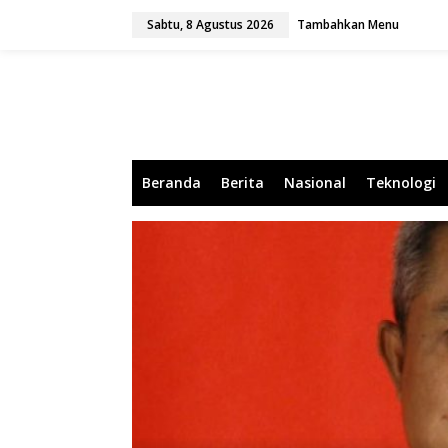
L
Sabtu, 8 Agustus 2026
Tambahkan Menu
e
w
a
t
i
k
e
k
o
Beranda
Berita
Nasional
Teknologi
n
t
e
n