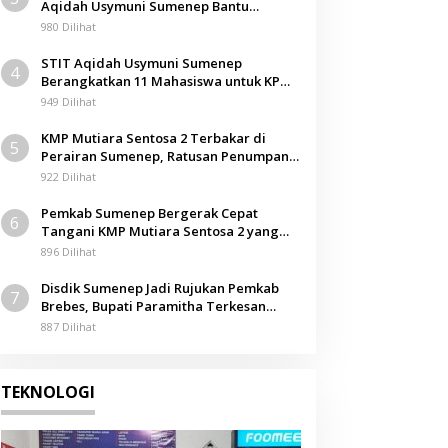
Aqidah Usymuni Sumenep Bantu
Pengurusan Jenazah WNI di Malaysia
980 Dilihat
STIT Aqidah Usymuni Sumenep
4
Berangkatkan 11 Mahasiswa untuk KPM
Internasional di Malaysia
949 Dilihat
KMP Mutiara Sentosa 2 Terbakar di
5
Perairan Sumenep, Ratusan Penumpang
Dievakuasi
922 Dilihat
Pemkab Sumenep Bergerak Cepat
6
Tangani KMP Mutiara Sentosa 2 yang
Terbakar
896 Dilihat
Disdik Sumenep Jadi Rujukan Pemkab
7
Brebes, Bupati Paramitha Terkesan
Pendidikan Berbasis Budaya
887 Dilihat
TEKNOLOGI