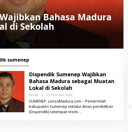
 Wajibkan Bahasa Madura
l di Sekolah
dik sumenep
Dispendik Sumenep Wajibkan
Bahasa Madura sebagai Muatan
Lokal di Sekolah
Berita
|
23 Februari 2026
O
L
SUMENEP, LensaMadura.com – Pemerintah
E
Kabupaten Sumenep melalui dinas pendidikan
H
(Dispendik) setempat resmi
L
E
N
S
A
M