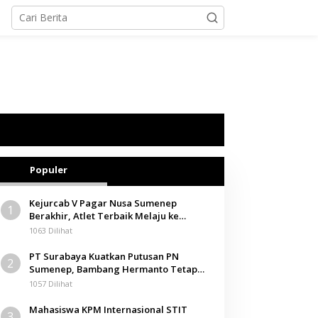
Populer
Kejurcab V Pagar Nusa Sumenep
1
Berakhir, Atlet Terbaik Melaju ke
Kejurwil Jatim
1063 Dilihat
PT Surabaya Kuatkan Putusan PN
2
Sumenep, Bambang Hermanto Tetap
Dinyatakan Pemilik Sah Tanah di
1057 Dilihat
Pamolokan
Mahasiswa KPM Internasional STIT
3