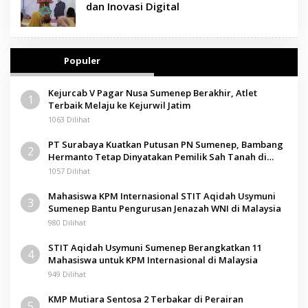
dan Inovasi Digital
Populer
Kejurcab V Pagar Nusa Sumenep Berakhir, Atlet
1
Terbaik Melaju ke Kejurwil Jatim
1063 Dilihat
PT Surabaya Kuatkan Putusan PN Sumenep, Bambang
2
Hermanto Tetap Dinyatakan Pemilik Sah Tanah di
Pamolokan
1057 Dilihat
Mahasiswa KPM Internasional STIT Aqidah Usymuni
3
Sumenep Bantu Pengurusan Jenazah WNI di Malaysia
980 Dilihat
STIT Aqidah Usymuni Sumenep Berangkatkan 11
4
Mahasiswa untuk KPM Internasional di Malaysia
949 Dilihat
KMP Mutiara Sentosa 2 Terbakar di Perairan
5