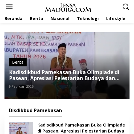
L
e
w
Beranda
Berita
Nasional
Teknologi
Lifestyle
a
t
i
k
e
k
o
n
t
Berita
e
Kadisdikbud Pamekasan Buka Olimpiade di
n
Pasean, Apresiasi Pelestarian Budaya dan
Inovasi Digital
9 Februari 2026
Disdikbud Pamekasan
Kadisdikbud Pamekasan Buka Olimpiade
di Pasean, Apresiasi Pelestarian Budaya