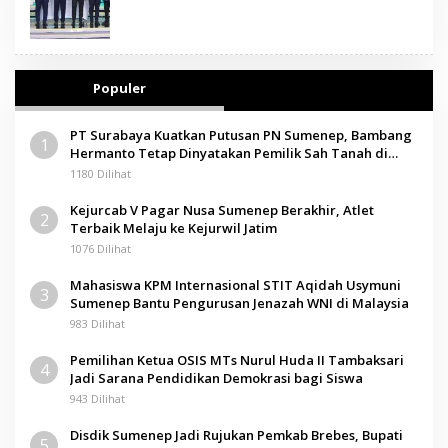
Populer
PT Surabaya Kuatkan Putusan PN Sumenep, Bambang
1
Hermanto Tetap Dinyatakan Pemilik Sah Tanah di
Pamolokan
1180 Dilihat
Kejurcab V Pagar Nusa Sumenep Berakhir, Atlet
2
Terbaik Melaju ke Kejurwil Jatim
1076 Dilihat
Mahasiswa KPM Internasional STIT Aqidah Usymuni
3
Sumenep Bantu Pengurusan Jenazah WNI di Malaysia
983 Dilihat
Pemilihan Ketua OSIS MTs Nurul Huda II Tambaksari
4
Jadi Sarana Pendidikan Demokrasi bagi Siswa
943 Dilihat
Disdik Sumenep Jadi Rujukan Pemkab Brebes, Bupati
5