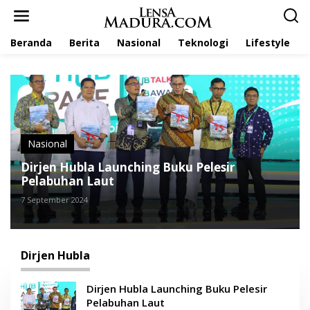
L
e
w
Beranda
Berita
Nasional
Teknologi
Lifestyle
a
t
i
k
e
k
o
n
t
Nasional
e
Dirjen Hubla Launching Buku Pelesir
n
Pelabuhan Laut
7 September 2024
Dirjen Hubla
Dirjen Hubla Launching Buku Pelesir
Pelabuhan Laut