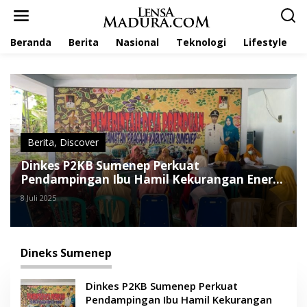
L
e
w
Beranda
Berita
Nasional
Teknologi
Lifestyle
a
t
i
k
e
k
o
n
t
Berita
,
Discover
e
Dinkes P2KB Sumenep Perkuat
n
Pendampingan Ibu Hamil Kekurangan Energi
Kronis
8 Juli 2025
Dineks Sumenep
Dinkes P2KB Sumenep Perkuat
Pendampingan Ibu Hamil Kekurangan