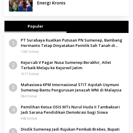
Energi Kronis
Populer
PT Surabaya Kuatkan Putusan PN Sumenep, Bambang
1
Hermanto Tetap Dinyatakan Pemilik Sah Tanah di
Pamolokan
1180 Dilihat
Kejurcab V Pagar Nusa Sumenep Berakhir, Atlet
2
Terbaik Melaju ke Kejurwil Jatim
1077 Dilihat
Mahasiswa KPM Internasional STIT Aqidah Usymuni
3
Sumenep Bantu Pengurusan Jenazah WNI di Malaysia
984 Dilihat
Pemilihan Ketua OSIS MTs Nurul Huda II Tambaksari
4
Jadi Sarana Pendidikan Demokrasi bagi Siswa
948 Dilihat
Disdik Sumenep Jadi Rujukan Pemkab Brebes, Bupati
5