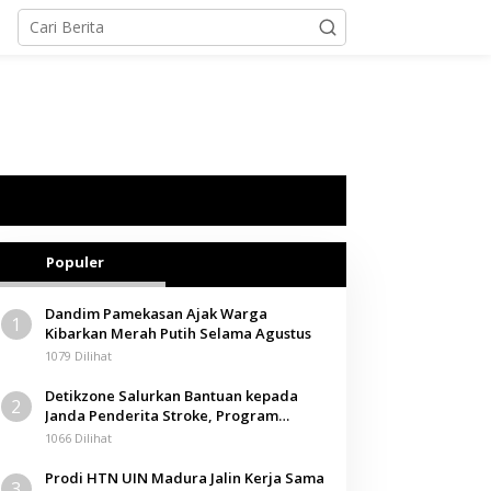
Populer
Dandim Pamekasan Ajak Warga
1
Kibarkan Merah Putih Selama Agustus
1079 Dilihat
Detikzone Salurkan Bantuan kepada
2
Janda Penderita Stroke, Program
Berbagi Masuki Hari ke-61
1066 Dilihat
Prodi HTN UIN Madura Jalin Kerja Sama
3