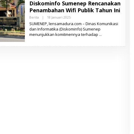
Diskominfo Sumenep Rencanakan
A
M
Penambahan Wifi Publik Tahun Ini
A
D
Berita
|
18 Januari 2025
O
U
L
SUMENEP, lensamadura.com – Dinas Komunikasi
R
E
A
dan Informatika (Diskominfo) Sumenep
H
menunjukkan komitmennya terhadap
L
E
N
S
A
M
A
D
U
R
A