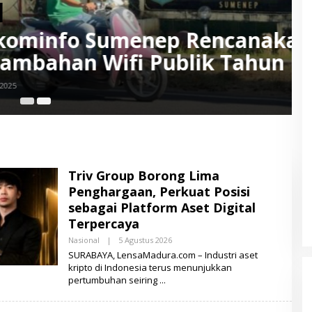
p Rencanakan
blik Tahun Ini
5 
Triv Group Borong Lima
Penghargaan, Perkuat Posisi
sebagai Platform Aset Digital
Terpercaya
Nasional
|
5 Agustus 2026
O
L
SURABAYA, LensaMadura.com – Industri aset
E
kripto di Indonesia terus menunjukkan
H
pertumbuhan seiring
L
E
N
S