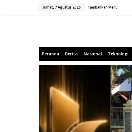
L
Jumat, 7 Agustus 2026
Tambahkan Menu
e
w
a
t
i
k
e
k
o
Beranda
Berita
Nasional
Teknologi
n
t
e
n