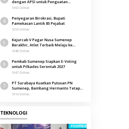
dengan APSI untuk Penguatan
Nasional
Kompetensi Mahasiswa
1063 Dilihat
Triv Group Borong Lima Pengh
Penyegaran Birokrasi, Bupati
4
Posisi sebagai Platform Aset Di
Pamekasan Lantik 85 Pejabat
1055 Dilihat
Agustus 2026
Kejurcab V Pagar Nusa Sumenep
5
Berakhir, Atlet Terbaik Melaju ke
Kejurwil Jatim
1048 Dilihat
Pemkab Sumenep Siapkan E-Voting
6
untuk Pilkades Serentak 2027
1047 Dilihat
PT Surabaya Kuatkan Putusan PN
7
Sumenep, Bambang Hermanto Tetap
Dinyatakan Pemilik Sah Tanah di
1016 Dilihat
Pamolokan
TEKNOLOGI