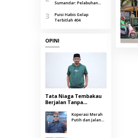
Agustus
Sumandar: Pelabuhan
Pasongsongan, Salopeng,
3
Selendang Benang Merah
Puisi Habis Gelap
Lombang
Terbitlah 404
OPINI
Tata Niaga Tembakau
Berjalan Tanpa
Instrumen, Benarkah
Negara Berpihak
Koperasi Merah
Putih dan Jalan
kepada Petani?
Panjang Menuju
Kesejahteraan