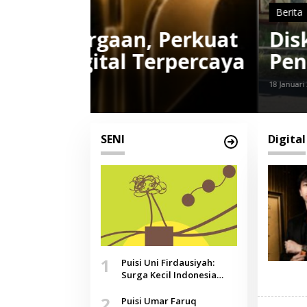
Berita
Perkuat
Diskominfo Sumene
rpercaya
Penambahan Wifi Pu
18 Januari 2025
SENI
Digital
1
Puisi Uni Firdausiyah:
Surga Kecil Indonesia
yang Tak Lagi Perawan,
2
Doa yang Jauh, Narasi
Puisi Umar Faruq