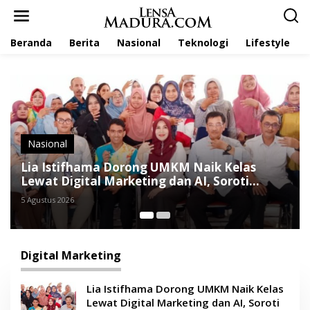
L
e
w
Beranda
Berita
Nasional
Teknologi
Lifestyle
a
t
i
k
e
k
o
n
t
Nasional
e
Lia Istifhama Dorong UMKM Naik Kelas
n
Lewat Digital Marketing dan AI, Soroti
Pemberdayaan Difabel
5 Agustus 2026
Digital Marketing
Lia Istifhama Dorong UMKM Naik Kelas
Lewat Digital Marketing dan AI, Soroti