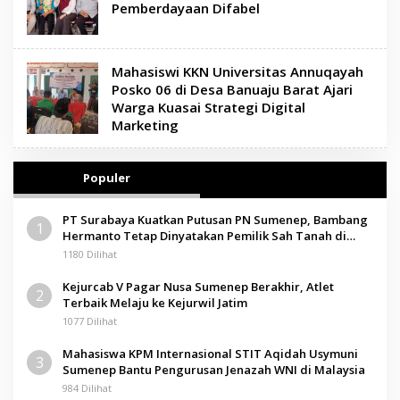
Pemberdayaan Difabel
Mahasiswi KKN Universitas Annuqayah
Posko 06 di Desa Banuaju Barat Ajari
Warga Kuasai Strategi Digital
Marketing
Populer
PT Surabaya Kuatkan Putusan PN Sumenep, Bambang
1
Hermanto Tetap Dinyatakan Pemilik Sah Tanah di
Pamolokan
1180 Dilihat
Kejurcab V Pagar Nusa Sumenep Berakhir, Atlet
2
Terbaik Melaju ke Kejurwil Jatim
1077 Dilihat
Mahasiswa KPM Internasional STIT Aqidah Usymuni
3
Sumenep Bantu Pengurusan Jenazah WNI di Malaysia
984 Dilihat