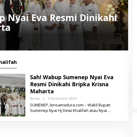
 Nyai Eva Resmi Dinikahi
rta
halifah
Sah! Wabup Sumenep Nyai Eva
Resmi Dinikahi Bripka Krisna
Maharta
Berita
|
4 Desember 2024
O
L
SUMENEP, lensamadura.com – Wakil Bupati
E
Sumenep Nyai Hj Dewi Khalifah atau Nyai
H
L
E
N
S
A
M