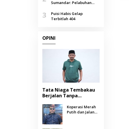
Agustus
Sumandar: Pelabuhan
Pasongsongan, Salopeng,
3
Selendang Benang Merah
Puisi Habis Gelap
Lombang
Terbitlah 404
OPINI
Tata Niaga Tembakau
Berjalan Tanpa
Instrumen, Benarkah
Negara Berpihak
Koperasi Merah
Putih dan Jalan
kepada Petani?
Panjang Menuju
Kesejahteraan