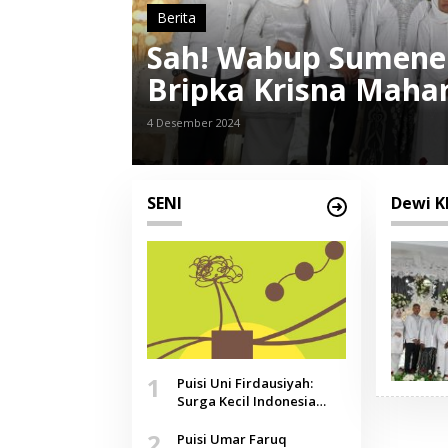
Berita
Sah! Wabup Sumenep
Bripka Krisna Maha
4 Desember 2024
SENI
Dewi K
1
Puisi Uni Firdausiyah:
Surga Kecil Indonesia
yang Tak Lagi Perawan,
2
Doa yang Jauh, Narasi
Puisi Umar Faruq