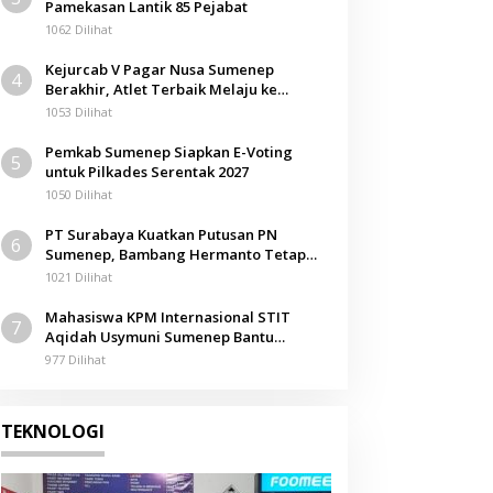
Pamekasan Lantik 85 Pejabat
1062 Dilihat
Kejurcab V Pagar Nusa Sumenep
4
Berakhir, Atlet Terbaik Melaju ke
Kejurwil Jatim
1053 Dilihat
Pemkab Sumenep Siapkan E-Voting
5
untuk Pilkades Serentak 2027
1050 Dilihat
PT Surabaya Kuatkan Putusan PN
6
Sumenep, Bambang Hermanto Tetap
Dinyatakan Pemilik Sah Tanah di
1021 Dilihat
Pamolokan
Mahasiswa KPM Internasional STIT
7
Aqidah Usymuni Sumenep Bantu
Pengurusan Jenazah WNI di Malaysia
977 Dilihat
TEKNOLOGI