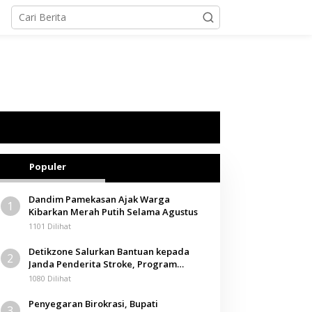
Populer
Dandim Pamekasan Ajak Warga
1
Kibarkan Merah Putih Selama Agustus
1101 Dilihat
Detikzone Salurkan Bantuan kepada
2
Janda Penderita Stroke, Program
Berbagi Masuki Hari ke-61
1080 Dilihat
Penyegaran Birokrasi, Bupati
3