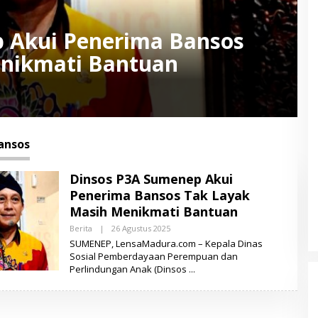
 Akui Penerima Bansos
enikmati Bantuan
ansos
Dinsos P3A Sumenep Akui
Penerima Bansos Tak Layak
Masih Menikmati Bantuan
Berita
|
26 Agustus 2025
O
L
SUMENEP, LensaMadura.com – Kepala Dinas
E
Sosial Pemberdayaan Perempuan dan
H
Perlindungan Anak (Dinsos
L
E
N
S
A
M