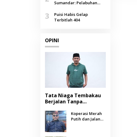
Agustus
Sumandar: Pelabuhan
Pasongsongan, Salopeng,
3
Selendang Benang Merah
Puisi Habis Gelap
Lombang
Terbitlah 404
OPINI
Tata Niaga Tembakau
Berjalan Tanpa
Instrumen, Benarkah
Negara Berpihak
Koperasi Merah
Putih dan Jalan
kepada Petani?
Panjang Menuju
Kesejahteraan