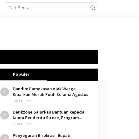
Populer
Dandim Pamekasan Ajak Warga
1
Kibarkan Merah Putih Selama Agustus
1101 Dilihat
Detikzone Salurkan Bantuan kepada
2
Janda Penderita Stroke, Program
Berbagi Masuki Hari ke-61
1079 Dilihat
Penyegaran Birokrasi, Bupati
3