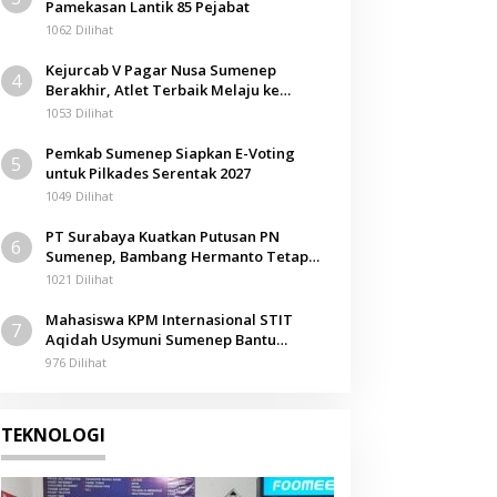
Pamekasan Lantik 85 Pejabat
1062 Dilihat
Kejurcab V Pagar Nusa Sumenep
4
Berakhir, Atlet Terbaik Melaju ke
Kejurwil Jatim
1053 Dilihat
Pemkab Sumenep Siapkan E-Voting
5
untuk Pilkades Serentak 2027
1049 Dilihat
PT Surabaya Kuatkan Putusan PN
6
Sumenep, Bambang Hermanto Tetap
Dinyatakan Pemilik Sah Tanah di
1021 Dilihat
Pamolokan
Mahasiswa KPM Internasional STIT
7
Aqidah Usymuni Sumenep Bantu
Pengurusan Jenazah WNI di Malaysia
976 Dilihat
TEKNOLOGI