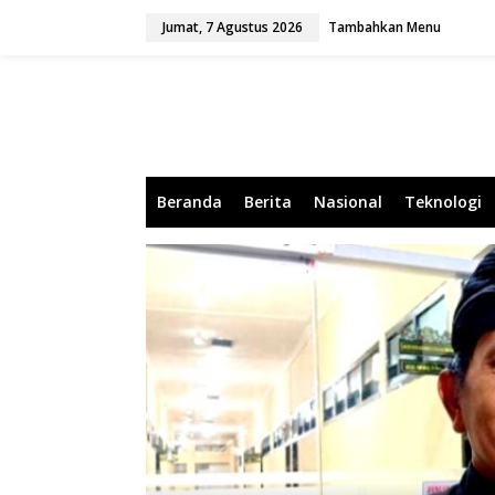
L
Jumat, 7 Agustus 2026
Tambahkan Menu
e
w
a
t
i
k
e
k
o
Beranda
Berita
Nasional
Teknologi
n
t
e
n