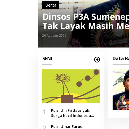
Berita
Dinsos P3A Sumenep
Tak Layak Masih M
26 Agustus 2025
SENI
Data B
1
Puisi Uni Firdausiyah:
Surga Kecil Indonesia
yang Tak Lagi Perawan,
2
Doa yang Jauh, Narasi
Puisi Umar Faruq