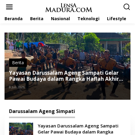
L
e
w
Beranda
Berita
Nasional
Teknologi
Lifestyle
a
t
i
k
e
k
o
n
t
Berita
e
Yayasan Darussalam Ageng Sampati Gelar
n
Pawai Budaya dalam Rangka Haflah Akhir
Dirosah
8 Juli 2026
Darussalam Ageng Simpati
Yayasan Darussalam Ageng Sampati
Gelar Pawai Budaya dalam Rangka