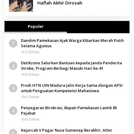
Haflah Akhir Dirosah
Populer
Dandim Pamekasan Ajak Warga Kibarkan Merah Putih
1
Selama Agustus
1077 Dilihat
Detikzone Salurkan Bantuan kepada Janda Penderita
2
Stroke, Program Berbagi Masuki Hari ke-61
1066 Dilihat
Prodi HTN UIN Madura Jalin Kerja Sama dengan APSI
3
untuk Penguatan Kompetensi Mahasiswa
1061 Dilihat
Penyegaran Birokrasi, Bupati Pamekasan Lantik 85
4
Pejabat
1053 Dilihat
Kejurcab V Pagar Nusa Sumenep Berakhir, Atlet
5