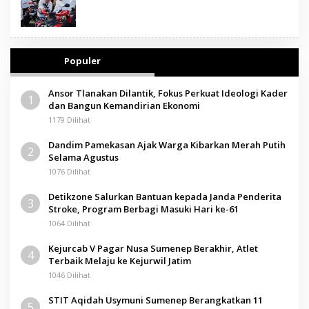
Populer
Ansor Tlanakan Dilantik, Fokus Perkuat Ideologi Kader
1
dan Bangun Kemandirian Ekonomi
1179 Dilihat
Dandim Pamekasan Ajak Warga Kibarkan Merah Putih
2
Selama Agustus
1076 Dilihat
Detikzone Salurkan Bantuan kepada Janda Penderita
3
Stroke, Program Berbagi Masuki Hari ke-61
1064 Dilihat
Kejurcab V Pagar Nusa Sumenep Berakhir, Atlet
4
Terbaik Melaju ke Kejurwil Jatim
1046 Dilihat
STIT Aqidah Usymuni Sumenep Berangkatkan 11
5