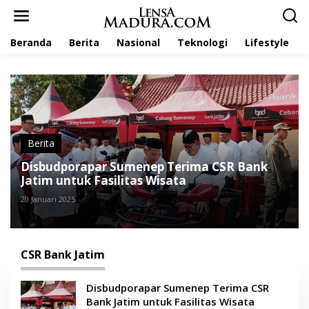
L
e
w
Beranda
Berita
Nasional
Teknologi
Lifestyle
a
t
i
k
e
k
o
n
t
Berita
e
Disbudporapar Sumenep Terima CSR Bank
n
Jatim untuk Fasilitas Wisata
20 Januari 2025
CSR Bank Jatim
Disbudporapar Sumenep Terima CSR
Bank Jatim untuk Fasilitas Wisata