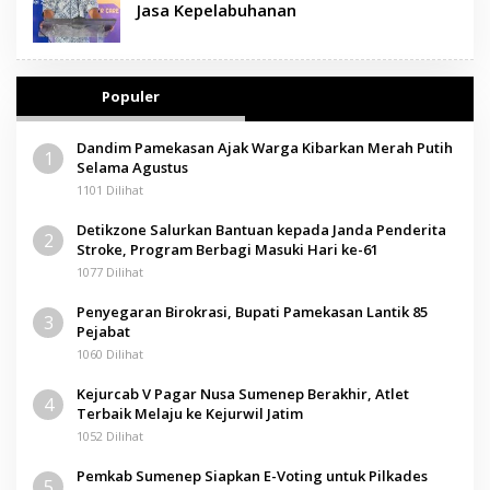
Jasa Kepelabuhanan
Populer
Dandim Pamekasan Ajak Warga Kibarkan Merah Putih
1
Selama Agustus
1101 Dilihat
Detikzone Salurkan Bantuan kepada Janda Penderita
2
Stroke, Program Berbagi Masuki Hari ke-61
1077 Dilihat
Penyegaran Birokrasi, Bupati Pamekasan Lantik 85
3
Pejabat
1060 Dilihat
Kejurcab V Pagar Nusa Sumenep Berakhir, Atlet
4
Terbaik Melaju ke Kejurwil Jatim
1052 Dilihat
Pemkab Sumenep Siapkan E-Voting untuk Pilkades
5