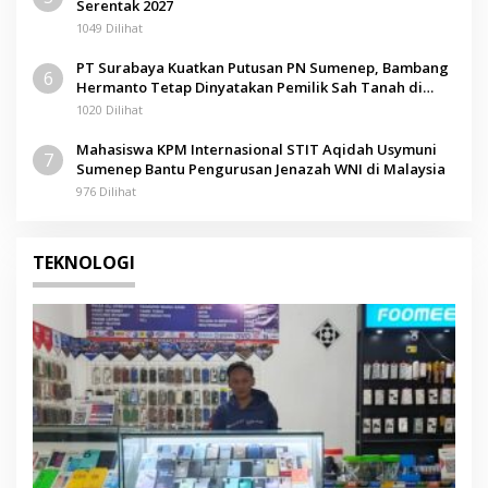
Serentak 2027
1049 Dilihat
PT Surabaya Kuatkan Putusan PN Sumenep, Bambang
6
Hermanto Tetap Dinyatakan Pemilik Sah Tanah di
Pamolokan
1020 Dilihat
Mahasiswa KPM Internasional STIT Aqidah Usymuni
7
Sumenep Bantu Pengurusan Jenazah WNI di Malaysia
976 Dilihat
TEKNOLOGI