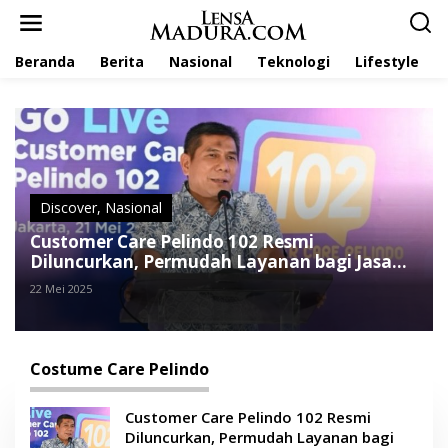
L
e
w
Beranda
Berita
Nasional
Teknologi
Lifestyle
a
t
i
k
e
k
o
n
t
Discover
,
Nasional
e
Customer Care Pelindo 102 Resmi
n
Diluncurkan, Permudah Layanan bagi Jasa
Kepelabuhanan
22 Mei 2025
Costume Care Pelindo
Customer Care Pelindo 102 Resmi
Diluncurkan, Permudah Layanan bagi