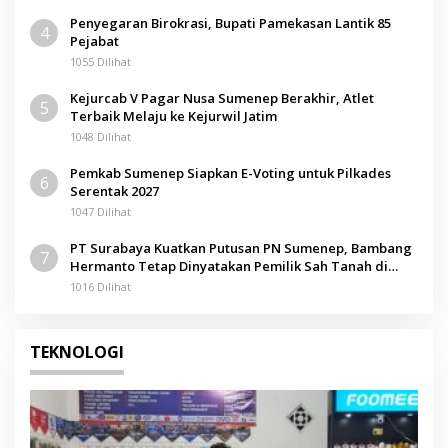
Penyegaran Birokrasi, Bupati Pamekasan Lantik 85
4
Pejabat
1055 Dilihat
Kejurcab V Pagar Nusa Sumenep Berakhir, Atlet
5
Terbaik Melaju ke Kejurwil Jatim
1048 Dilihat
Pemkab Sumenep Siapkan E-Voting untuk Pilkades
6
Serentak 2027
1047 Dilihat
PT Surabaya Kuatkan Putusan PN Sumenep, Bambang
7
Hermanto Tetap Dinyatakan Pemilik Sah Tanah di
Pamolokan
1016 Dilihat
TEKNOLOGI