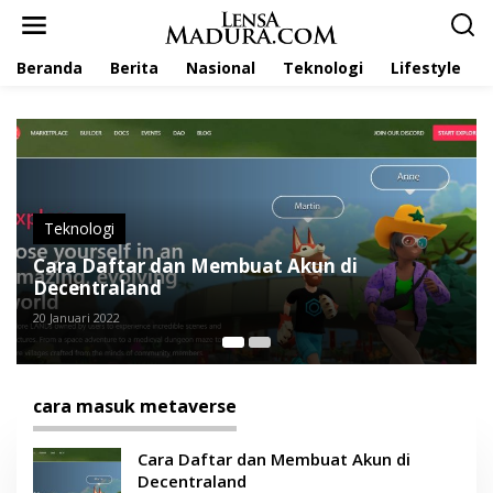
L
e
w
Beranda
Berita
Nasional
Teknologi
Lifestyle
a
t
i
k
e
k
o
n
t
e
Teknologi
dan Membuat Akun di
n
d
Cara Investasi T
16 Januari 2022
cara masuk metaverse
Cara Daftar dan Membuat Akun di
Decentraland