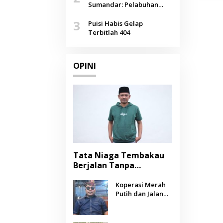
Agustus
Sumandar: Pelabuhan
Pasongsongan, Salopeng,
3
Selendang Benang Merah
Puisi Habis Gelap
Lombang
Terbitlah 404
OPINI
Tata Niaga Tembakau
Berjalan Tanpa
Instrumen, Benarkah
Negara Berpihak
Koperasi Merah
Putih dan Jalan
kepada Petani?
Panjang Menuju
Kesejahteraan