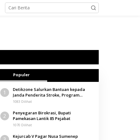
Populer
Detikzone Salurkan Bantuan kepada
1
Janda Penderita Stroke, Program
Berbagi Masuki Hari ke-61
1083 Dilihat
Penyegaran Birokrasi, Bupati
2
Pamekasan Lantik 85 Pejabat
1070 Dilihat
Kejurcab V Pagar Nusa Sumenep
3