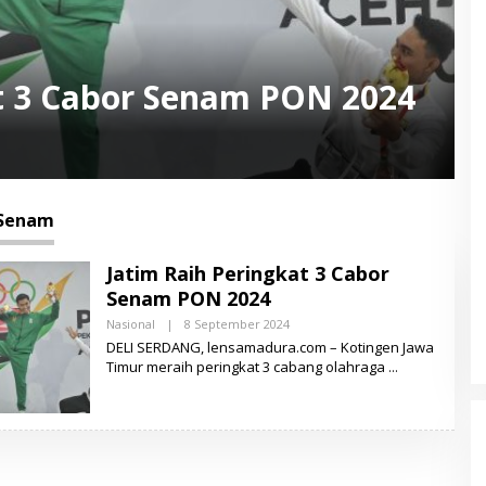
at 3 Cabor Senam PON 2024
 Senam
Jatim Raih Peringkat 3 Cabor
Senam PON 2024
Nasional
|
8 September 2024
O
L
DELI SERDANG, lensamadura.com – Kotingen Jawa
E
Timur meraih peringkat 3 cabang olahraga
H
L
E
N
S
A
M
A