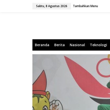
L
Sabtu, 8 Agustus 2026
Tambahkan Menu
e
w
a
t
i
k
e
k
o
Beranda
Berita
Nasional
Teknologi
n
t
e
n