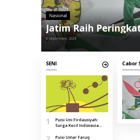
Nasional
Jatim Raih Peringk
8 September 2024
SENI
Cabor
1
Puisi Uni Firdausiyah:
Surga Kecil Indonesia
yang Tak Lagi Perawan,
2
Doa yang Jauh, Narasi
Puisi Umar Faruq