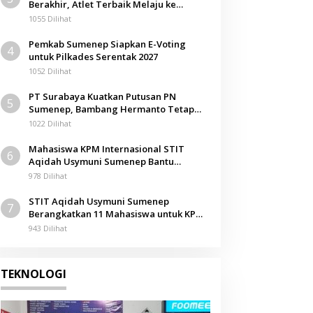
Berakhir, Atlet Terbaik Melaju ke
Kejurwil Jatim
1055 Dilihat
Pemkab Sumenep Siapkan E-Voting
4
untuk Pilkades Serentak 2027
1052 Dilihat
PT Surabaya Kuatkan Putusan PN
5
Sumenep, Bambang Hermanto Tetap
Dinyatakan Pemilik Sah Tanah di
1022 Dilihat
Pamolokan
Mahasiswa KPM Internasional STIT
6
Aqidah Usymuni Sumenep Bantu
Pengurusan Jenazah WNI di Malaysia
978 Dilihat
STIT Aqidah Usymuni Sumenep
7
Berangkatkan 11 Mahasiswa untuk KPM
Internasional di Malaysia
943 Dilihat
TEKNOLOGI