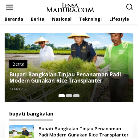
L
e
w
Beranda
Berita
Nasional
Teknologi
Lifestyle
a
t
i
k
e
k
o
n
t
Berita
e
alan Tinjau Penanaman Padi
BUMD Bangkalan
n
an Rice Transplanter
Tegaskan Evalua
15 April 2026
bupati bangkalan
Bupati Bangkalan Tinjau Penanaman
Padi Modern Gunakan Rice Transplanter