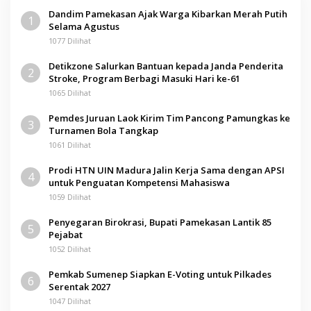
Dandim Pamekasan Ajak Warga Kibarkan Merah Putih
1
Selama Agustus
1077 Dilihat
Detikzone Salurkan Bantuan kepada Janda Penderita
2
Stroke, Program Berbagi Masuki Hari ke-61
1065 Dilihat
Pemdes Juruan Laok Kirim Tim Pancong Pamungkas ke
3
Turnamen Bola Tangkap
1061 Dilihat
Prodi HTN UIN Madura Jalin Kerja Sama dengan APSI
4
untuk Penguatan Kompetensi Mahasiswa
1059 Dilihat
Penyegaran Birokrasi, Bupati Pamekasan Lantik 85
5
Pejabat
1052 Dilihat
Pemkab Sumenep Siapkan E-Voting untuk Pilkades
6
Serentak 2027
1047 Dilihat