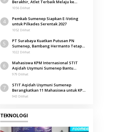
Berakhir, Atlet Terbaik Melaju ke
Kejurwil Jatim
1056 Dilihat
Pemkab Sumenep Siapkan E-Voting
4
untuk Pilkades Serentak 2027
1052 Dilihat
PT Surabaya Kuatkan Putusan PN
5
Sumenep, Bambang Hermanto Tetap
Dinyatakan Pemilik Sah Tanah di
1022 Dilihat
Pamolokan
Mahasiswa KPM Internasional STIT
6
Aqidah Usymuni Sumenep Bantu
Pengurusan Jenazah WNI di Malaysia
979 Dilihat
STIT Aqidah Usymuni Sumenep
7
Berangkatkan 11 Mahasiswa untuk KPM
Internasional di Malaysia
943 Dilihat
TEKNOLOGI