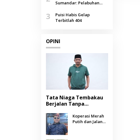
Agustus
Sumandar: Pelabuhan
Pasongsongan, Salopeng,
3
Selendang Benang Merah
Puisi Habis Gelap
Lombang
Terbitlah 404
OPINI
Tata Niaga Tembakau
Berjalan Tanpa
Instrumen, Benarkah
Negara Berpihak
Koperasi Merah
Putih dan Jalan
kepada Petani?
Panjang Menuju
Kesejahteraan