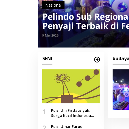
Nasional
Pelindo Sub Regiona
Penyaji Terbaik di F
9 Mei 2026
SENI
budaya
1
Puisi Uni Firdausiyah:
Surga Kecil Indonesia
yang Tak Lagi Perawan,
2
Doa yang Jauh, Narasi
Puisi Umar Faruq