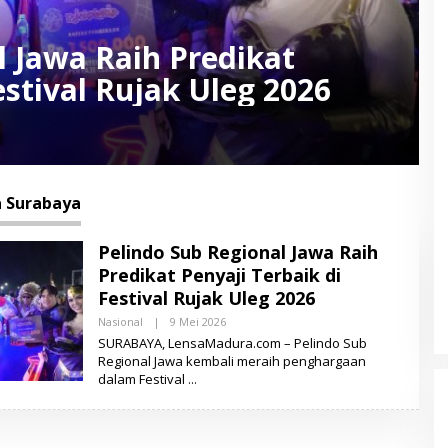
l Jawa Raih Predikat
estival Rujak Uleg 2026
 Surabaya
Pelindo Sub Regional Jawa Raih
Predikat Penyaji Terbaik di
Festival Rujak Uleg 2026
Nasional
|
9 Mei 2026
O
L
SURABAYA, LensaMadura.com – Pelindo Sub
E
Regional Jawa kembali meraih penghargaan
H
dalam Festival
L
E
N
S
A
M