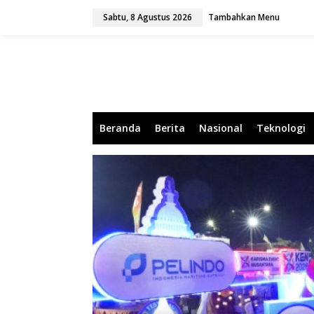
L
Sabtu, 8 Agustus 2026
Tambahkan Menu
e
w
a
t
i
k
e
k
o
Beranda
Berita
Nasional
Teknologi
n
t
e
n