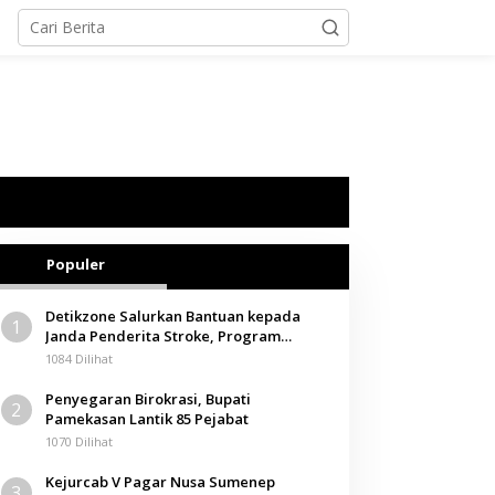
Populer
Detikzone Salurkan Bantuan kepada
1
Janda Penderita Stroke, Program
Berbagi Masuki Hari ke-61
1084 Dilihat
Penyegaran Birokrasi, Bupati
2
Pamekasan Lantik 85 Pejabat
1070 Dilihat
Kejurcab V Pagar Nusa Sumenep
3