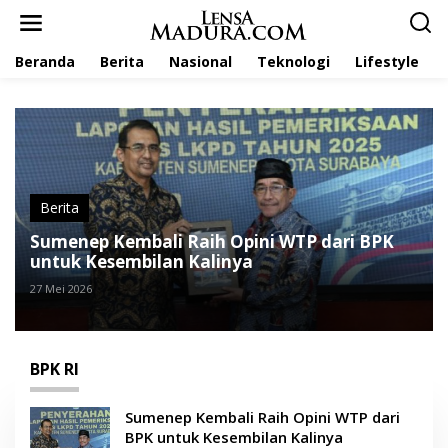
L
e
w
Beranda
Berita
Nasional
Teknologi
Lifestyle
a
t
i
k
e
k
o
n
t
Berita
e
Sumenep Kembali Raih Opini WTP dari BPK
n
untuk Kesembilan Kalinya
27 Mei 2026
BPK RI
Sumenep Kembali Raih Opini WTP dari
BPK untuk Kesembilan Kalinya