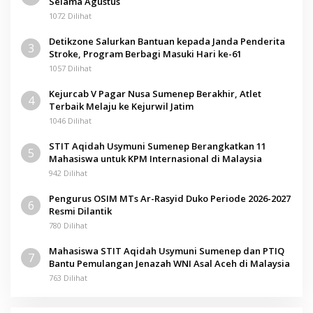
Selama Agustus
1072 Dilihat
Detikzone Salurkan Bantuan kepada Janda Penderita
3
Stroke, Program Berbagi Masuki Hari ke-61
1057 Dilihat
Kejurcab V Pagar Nusa Sumenep Berakhir, Atlet
4
Terbaik Melaju ke Kejurwil Jatim
1046 Dilihat
STIT Aqidah Usymuni Sumenep Berangkatkan 11
5
Mahasiswa untuk KPM Internasional di Malaysia
942 Dilihat
Pengurus OSIM MTs Ar-Rasyid Duko Periode 2026-2027
6
Resmi Dilantik
780 Dilihat
Mahasiswa STIT Aqidah Usymuni Sumenep dan PTIQ
7
Bantu Pemulangan Jenazah WNI Asal Aceh di Malaysia
763 Dilihat