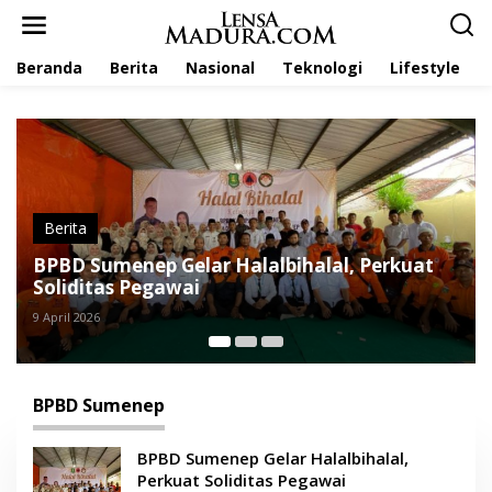
L
e
w
Beranda
Berita
Nasional
Teknologi
Lifestyle
a
t
i
k
e
k
o
n
t
Berita
e
 Halalbihalal, Perkuat
Pemkab Sumenep Salu
n
Pertama untuk Korban
Sapudi
20 Oktober 2025
BPBD Sumenep
BPBD Sumenep Gelar Halalbihalal,
Perkuat Soliditas Pegawai