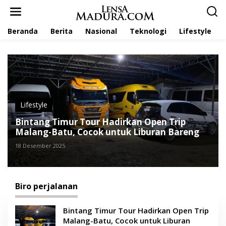
L
e
w
Beranda
Berita
Nasional
Teknologi
Lifestyle
a
t
i
k
e
k
o
n
t
Lifestyle
e
Bintang Timur Tour Hadirkan Open Trip
n
Malang-Batu, Cocok untuk Liburan Bareng
18 Desember 2025
Biro perjalanan
Bintang Timur Tour Hadirkan Open Trip
Malang-Batu, Cocok untuk Liburan