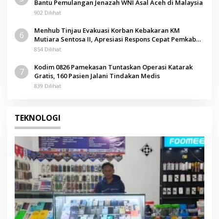
Bantu Pemulangan Jenazah WNI Asal Aceh di Malaysia
902 Dilihat
Menhub Tinjau Evakuasi Korban Kebakaran KM
6
Mutiara Sentosa II, Apresiasi Respons Cepat Pemkab
Sumenep
854 Dilihat
Kodim 0826 Pamekasan Tuntaskan Operasi Katarak
7
Gratis, 160 Pasien Jalani Tindakan Medis
839 Dilihat
TEKNOLOGI